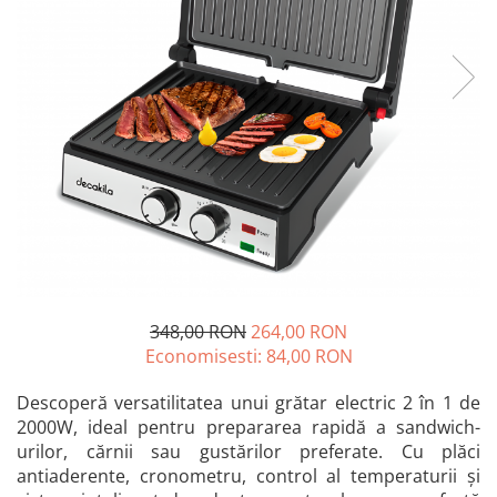
Blendere și mixere
Mașini de șlefuit
Capsatoare
Măști de sudură
Căni
Nivele cu bulă
Drujbă
Nivelă laser
Accesorii pentru drujbă
Picamere
Echipamente de protecție
Polizoare unghiulare
Foarfece tablă
Foarfeci Grădină
Grătare Electrice
Grătare și accesorii
348,00 RON
264,00 RON
Instalații sanitare
Economisesti:
84,00
RON
Lampi
Descoperă versatilitatea unui grătar electric 2 în 1 de
Mașină de tocat carne
2000W, ideal pentru prepararea rapidă a sandwich-
Mori electrice
urilor, cărnii sau gustărilor preferate. Cu plăci
antiaderente, cronometru, control al temperaturii și
Oale și vase de gătit