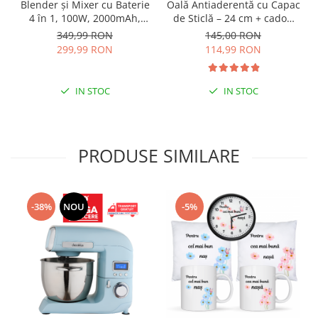
Oală Antiaderentă cu Capac
Blender și Mixer cu Baterie
de Sticlă – 24 cm + cadou
4 în 1, 100W, 2000mAh,
lingură termorezistentă
Negru/Rosu Inox – Tel,
145,00 RON
349,99 RON
Decakila (BPA free)
Spumant Lapte, Ceașcă
114,99 RON
299,99 RON
Măsurare, 2 Viteze
IN STOC
IN STOC
PRODUSE SIMILARE
-38%
NOU
-5%