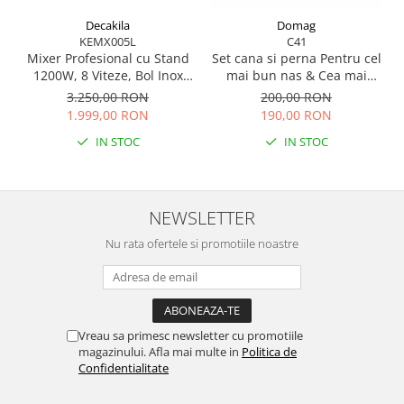
Decakila
Domag
KEMX005L
C41
Mixer Profesional cu Stand
Set cana si perna Pentru cel
1200W, 8 Viteze, Bol Inox
mai bun nas & Cea mai
5.5L, Accesorii Complete –
buna nasa, si ceas silentios
3.250,00 RON
200,00 RON
Tocător, Blender, Mașină de
Pentru cei mai buni nasi
1.999,00 RON
190,00 RON
Tocat Carne, Aparat de
IN STOC
IN STOC
Paste
NEWSLETTER
Nu rata ofertele si promotiile noastre
Vreau sa primesc newsletter cu promotiile
magazinului. Afla mai multe in
Politica de
Confidentialitate