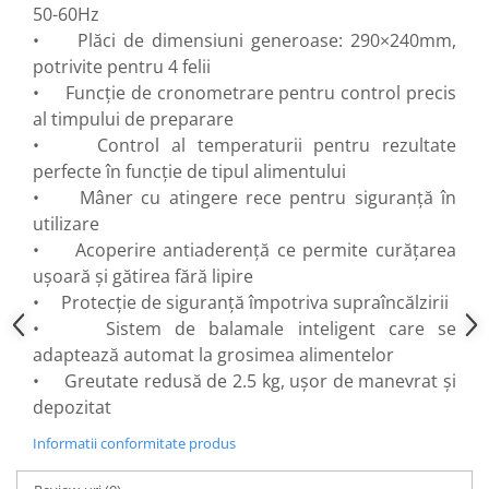
Flexuri
50-60Hz
Mixere mortar
• Plăci de dimensiuni generoase: 290×240mm,
potrivite pentru 4 felii
Motoare electrice
• Funcție de cronometrare pentru control precis
Pistoale de bătut cuie
al timpului de preparare
Polizoare
• Control al temperaturii pentru rezultate
Seturi aparate electrice
perfecte în funcție de tipul alimentului
Testere electrice
• Mâner cu atingere rece pentru siguranță în
Unelte multifuncționale
utilizare
Vibratoare pentru beton
• Acoperire antiaderență ce permite curățarea
Scule manuale
ușoară și gătirea fără lipire
Aparate de Tăiat Gresie
• Protecție de siguranță împotriva supraîncălzirii
• Sistem de balamale inteligent care se
Briceag multifuncțional
adaptează automat la grosimea alimentelor
Ciocan
• Greutate redusă de 2.5 kg, ușor de manevrat și
Clești
depozitat
Dălți pentru Lemn
Menghine
Informatii conformitate produs
Scule pentru Gresie și Sticlă