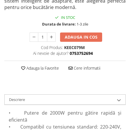
sistem inteligent de adaptare, este alegerea perfectă
Perne
pentru orice bucătărie modernă.
Pistol pentru vopsit
IN STOC
Pompă, hidrofor
Durata de livrare:
1-3 zile
Hidrofoare
ADAUGA IN COS
Presostate/Regulatoare de
presiune
Cod Produs:
KEEC079M
Prelate și Folii de Protecție
Ai nevoie de ajutor?
0753752694
Prelungitoare
Adauga la Favorite
Cere informatii
Rindele electrice
Accesorii rindele
Scule electrice
Accesorii pentru polizor
Descriere
Accesorii scule electrice
Compresoare aer
• Putere de 2000W pentru gătire rapidă și
Fierastrau sabie
eficientă
Fierăstrău circular
• Compatibil cu tensiunea standard: 220-240V,