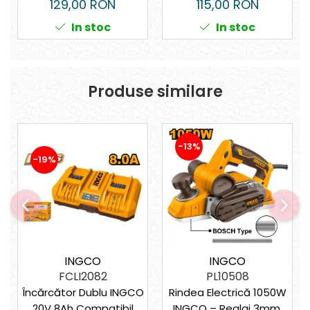
115,00 RON
129,00 RON
In stoc
In stoc
Produse similare
-13%
-19%
INGCO
INGCO
FCLI2082
PL10508
Încărcător Dublu INGCO
Rindea Electrică 1050W
20V 8Ah Compatibil
INGCO – Reglaj 3mm,