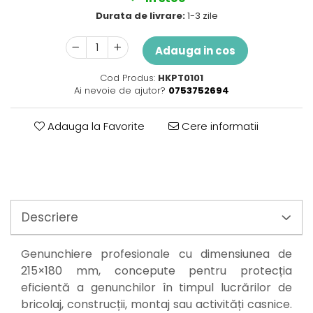
Perne
Durata de livrare:
1-3 zile
Pistol pentru vopsit
Pompă, hidrofor
Adauga in cos
Hidrofoare
Cod Produs:
HKPT0101
Presostate/Regulatoare de
Ai nevoie de ajutor?
0753752694
presiune
Prelate și Folii de Protecție
Adauga la Favorite
Cere informatii
Prelungitoare
Rindele electrice
Accesorii rindele
Scule electrice
Accesorii pentru polizor
Descriere
Accesorii scule electrice
Compresoare aer
Genunchiere profesionale cu dimensiunea de
Fierastrau sabie
215×180 mm, concepute pentru protecția
Fierăstrău circular
eficientă a genunchilor în timpul lucrărilor de
Flexuri
bricolaj, construcții, montaj sau activități casnice.