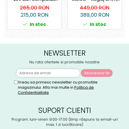
P20S 2 Sloturi
Tăiere 82x3mm, 16.000
265,00 RON
449,00 RON
rpm
215,00 RON
389,00 RON
In stoc
In stoc
NEWSLETTER
Nu rata ofertele si promotiile noastre
Vreau sa primesc newsletter cu promotiile
magazinului. Afla mai multe in
Politica de
Confidentialitate
SUPORT CLIENTI
Program: luni-vineri 9:00-17:00 (timp răspuns la email-uri
max. 1 zi lucrătoare)