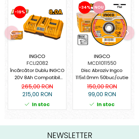
-34%
NOU
-19%
INGCO
INGCO
FCLI2082
MCD1011550
Încărcător Dublu INGCO
Disc Abraziv Ingco
20V 8Ah Compatibil
115x1.0mm 50buc/cutie
P20S 2 Sloturi
265,00 RON
150,00 RON
215,00 RON
99,00 RON
In stoc
In stoc
NEWSLETTER