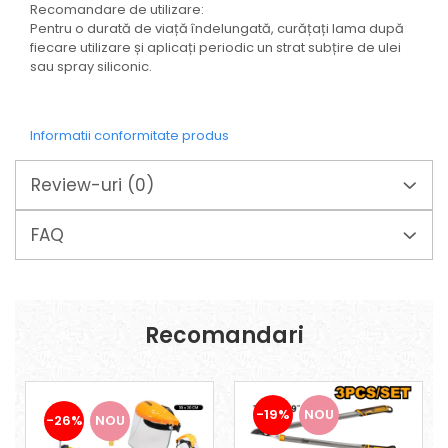
Suporturi laptop
Recomandare de utilizare:
Pentru o durată de viață îndelungată, curățați lama după
Tirbușoane și deschizătoare de
fiecare utilizare și aplicați periodic un strat subțire de ulei
sticle
sau spray siliconic.
Trafalet
Trimmere
Informatii conformitate produs
Trusă tubulare
Unelte pentru altoit
Review-uri
(0)
Unelte pentru grădină
FAQ
Greble
Motoforeze și Burghie de Pământ
Ventilatoare
Recomandari
-19%
NOU
-26%
NOU