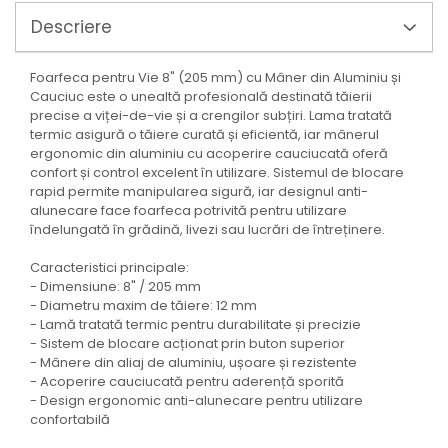
Mixere mortar
Descriere
Motoare electrice
Pistoale de bătut cuie
Polizoare
Foarfeca pentru Vie 8" (205 mm) cu Mâner din Aluminiu și
Cauciuc este o unealtă profesională destinată tăierii
Seturi aparate electrice
precise a viței-de-vie și a crengilor subțiri. Lama tratată
Testere electrice
termic asigură o tăiere curată și eficientă, iar mânerul
Unelte multifuncționale
ergonomic din aluminiu cu acoperire cauciucată oferă
Vibratoare pentru beton
confort și control excelent în utilizare. Sistemul de blocare
rapid permite manipularea sigură, iar designul anti-
Scule manuale
alunecare face foarfeca potrivită pentru utilizare
Aparate de Tăiat Gresie
îndelungată în grădină, livezi sau lucrări de întreținere.
Briceag multifuncțional
Caracteristici principale:
Ciocan
- Dimensiune: 8" / 205 mm
Clești
- Diametru maxim de tăiere: 12 mm
Dălți pentru Lemn
- Lamă tratată termic pentru durabilitate și precizie
- Sistem de blocare acționat prin buton superior
Menghine
- Mânere din aliaj de aluminiu, ușoare și rezistente
Scule pentru Gresie și Sticlă
- Acoperire cauciucată pentru aderență sporită
Scule pentru grădină
- Design ergonomic anti-alunecare pentru utilizare
Suflantă frunze
confortabilă