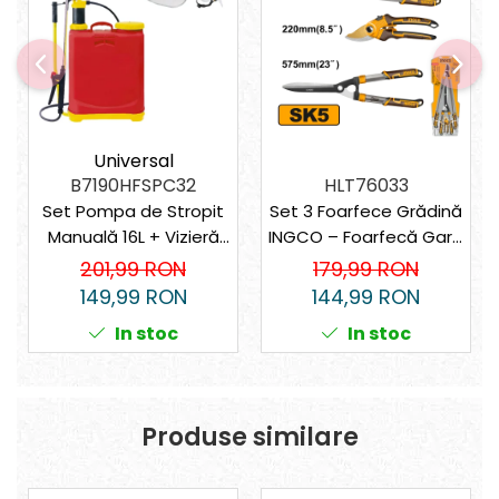
Universal
B7190HFSPC32
HLT76033
Set Pompa de Stropit
Set 3 Foarfece Grădină
Manuală 16L + Vizieră
INGCO – Foarfecă Gard
de Protecție Ingco
Viu + Foarfecă Pomi +
201,99 RON
179,99 RON
pentru Grădină, Livezi,
Foarfecă Crengi
149,99 RON
144,99 RON
Erbicidat
Groase, Lame SK5,
In stoc
In stoc
Acoperire Teflon
Produse similare