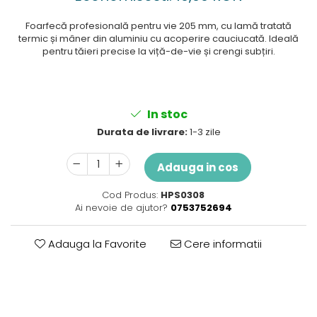
Perne
Pistol pentru vopsit
Foarfecă profesională pentru vie 205 mm, cu lamă tratată
termic și mâner din aluminiu cu acoperire cauciucată. Ideală
Pompă, hidrofor
pentru tăieri precise la viță-de-vie și crengi subțiri.
Hidrofoare
Presostate/Regulatoare de
presiune
Prelate și Folii de Protecție
In stoc
Durata de livrare:
1-3 zile
Prelungitoare
Rindele electrice
Adauga in cos
Accesorii rindele
Cod Produs:
HPS0308
Scule electrice
Ai nevoie de ajutor?
0753752694
Accesorii pentru polizor
Accesorii scule electrice
Adauga la Favorite
Cere informatii
Compresoare aer
Fierastrau sabie
Fierăstrău circular
Flexuri