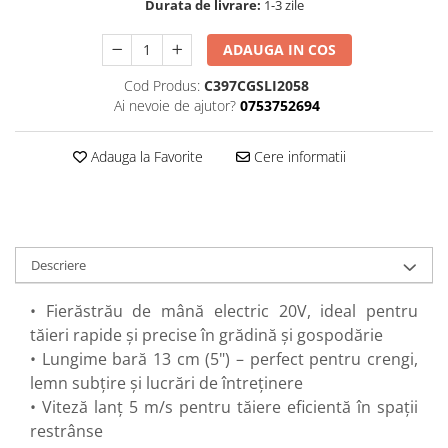
Durata de livrare:
1-3 zile
Perne
Pistol pentru vopsit
ADAUGA IN COS
Pompă, hidrofor
Cod Produs:
C397CGSLI2058
Hidrofoare
Ai nevoie de ajutor?
0753752694
Presostate/Regulatoare de
presiune
Adauga la Favorite
Cere informatii
Prelate și Folii de Protecție
Prelungitoare
Rindele electrice
Descriere
Accesorii rindele
Scule electrice
• Fierăstrău de mână electric 20V, ideal pentru
Accesorii pentru polizor
tăieri rapide și precise în grădină și gospodărie
Accesorii scule electrice
• Lungime bară 13 cm (5") – perfect pentru crengi,
Compresoare aer
lemn subțire și lucrări de întreținere
Fierastrau sabie
• Viteză lanț 5 m/s pentru tăiere eficientă în spații
restrânse
Fierăstrău circular