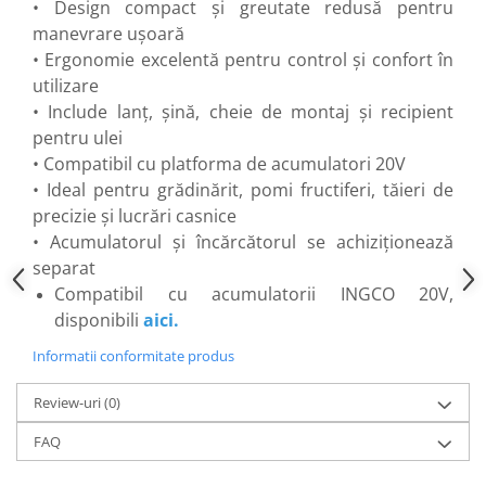
• Design compact și greutate redusă pentru
Flexuri
manevrare ușoară
Mixere mortar
• Ergonomie excelentă pentru control și confort în
Motoare electrice
utilizare
Pistoale de bătut cuie
• Include lanț, șină, cheie de montaj și recipient
Polizoare
pentru ulei
Seturi aparate electrice
• Compatibil cu platforma de acumulatori 20V
Testere electrice
• Ideal pentru grădinărit, pomi fructiferi, tăieri de
Unelte multifuncționale
precizie și lucrări casnice
Vibratoare pentru beton
• Acumulatorul și încărcătorul se achiziționează
Scule manuale
separat
Compatibil cu acumulatorii INGCO 20V,
Aparate de Tăiat Gresie
disponibili
aici
.
Briceag multifuncțional
Ciocan
Informatii conformitate produs
Clești
Review-uri
(0)
Dălți pentru Lemn
Menghine
FAQ
Scule pentru Gresie și Sticlă