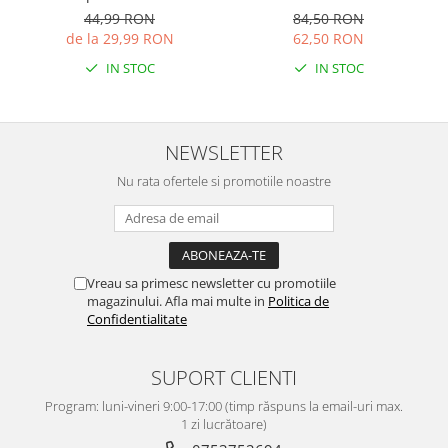
bucati
44,99 RON
84,50 RON
de la 29,99 RON
62,50 RON
IN STOC
IN STOC
NEWSLETTER
Nu rata ofertele si promotiile noastre
Vreau sa primesc newsletter cu promotiile
magazinului. Afla mai multe in
Politica de
Confidentialitate
SUPORT CLIENTI
Program: luni-vineri 9:00-17:00 (timp răspuns la email-uri max.
1 zi lucrătoare)