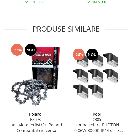
IN STOC
IN STOC
PRODUSE SIMILARE
-33%
NOU
-26%
NOU
Poland
Kobi
B8593
C385
Lanț Motofierăstrău Poland
Lampa solara PHOTON
– Compatibil universal
0.06W 3000K IP44 set 8