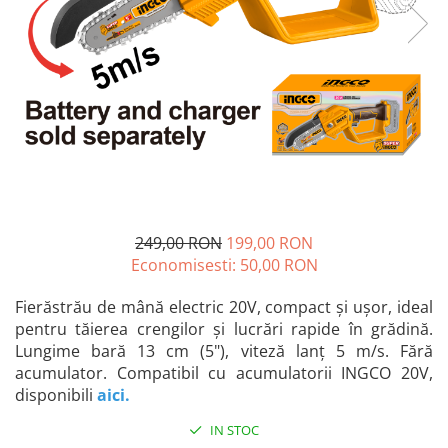
Blendere și mixere
Mașini de șlefuit
Capsatoare
Măști de sudură
Căni
Nivele cu bulă
Drujbă
Nivelă laser
Accesorii pentru drujbă
Picamere
Echipamente de protecție
Polizoare unghiulare
Foarfece tablă
Foarfeci Grădină
249,00 RON
199,00 RON
Grătare Electrice
Economisesti:
50,00
RON
Grătare și accesorii
Instalații sanitare
Fierăstrău de mână electric 20V, compact și ușor, ideal
pentru tăierea crengilor și lucrări rapide în grădină.
Lampi
Lungime bară 13 cm (5"), viteză lanț 5 m/s. Fără
Mașină de tocat carne
acumulator. Compatibil cu acumulatorii INGCO 20V,
disponibili
aici
.
Mori electrice
Oale și vase de gătit
IN STOC