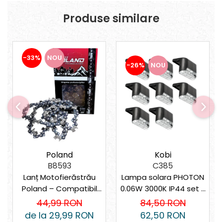
Suporturi laptop
Produse similare
Tirbușoane și deschizătoare de
sticle
Trafalet
Trimmere
-33%
NOU
-26%
NOU
Trusă tubulare
Unelte pentru altoit
Unelte pentru grădină
Greble
Motoforeze și Burghie de Pământ
Ventilatoare
Kobi
Poland
C385
B8593
Lampa solara PHOTON
Lanț Motofierăstrău
0.06W 3000K IP44 set 8
Poland – Compatibil
bucati
universal
84,50 RON
44,99 RON
62,50 RON
de la 29,99 RON