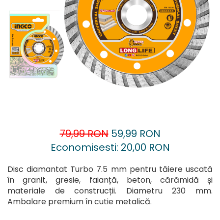
Accesorii pentru oberfreză
Capsatoare
Mașini de șlefuit
Căni
Măști de sudură
Drujbă
Nivele cu bulă
Accesorii pentru drujbă
Nivelă laser
Echipamente de protecție
Picamere
Foarfece tablă
Polizoare unghiulare
Foarfeci Grădină
Grătare Electrice
Grătare și accesorii
79,99 RON
59,99 RON
Instalații sanitare
Economisesti:
20,00
RON
Lampi
Disc diamantat Turbo 7.5 mm pentru tăiere uscată
Mașină de tocat carne
în granit, gresie, faianță, beton, cărămidă și
Mori electrice
materiale de construcții. Diametru 230 mm.
Ambalare premium în cutie metalică.
Oale și vase de gătit