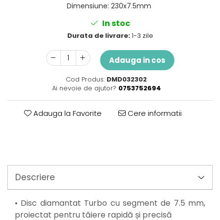
Perne
Dimensiune
:
230x7.5mm
Pistol pentru vopsit
In stoc
Pompă, hidrofor
Durata de livrare:
1-3 zile
Hidrofoare
Presostate/Regulatoare de
Adauga in cos
presiune
Prelate și Folii de Protecție
Cod Produs:
DMD032302
Ai nevoie de ajutor?
0753752694
Prelungitoare
Rindele electrice
Adauga la Favorite
Cere informatii
Accesorii rindele
Scule electrice
Accesorii pentru polizor
Accesorii scule electrice
Compresoare aer
Descriere
Fierastrau sabie
Fierăstrău circular
• Disc diamantat Turbo cu segment de 7.5 mm,
Flexuri
proiectat pentru tăiere rapidă și precisă