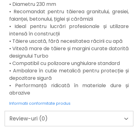
Mixere mortar
• Diametru 230 mm
Motoare electrice
• Recomandat pentru tăierea granitului, gresiei,
Pistoale de bătut cuie
faianței, betonului, țiglei și cărămizii
Polizoare
• Ideal pentru lucrări profesionale și utilizare
Seturi aparate electrice
intensă în construcții
Testere electrice
• Tăiere uscată, fără necesitatea răcirii cu apă
Unelte multifuncționale
• Viteză mare de tăiere și margini curate datorită
Vibratoare pentru beton
designului Turbo
Scule manuale
• Compatibil cu polizoare unghiulare standard
Aparate de Tăiat Gresie
• Ambalare în cutie metalică pentru protecție și
Briceag multifuncțional
depozitare sigură
Ciocan
• Performanță ridicată în materiale dure și
Clești
abrazive
Dălți pentru Lemn
Informatii conformitate produs
Menghine
Scule pentru Gresie și Sticlă
Review-uri
(0)
Scule pentru grădină
Suflantă frunze