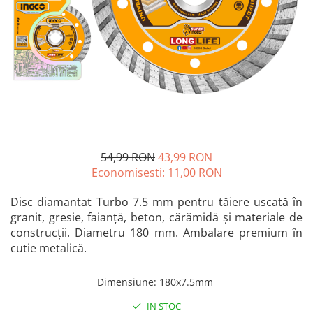
Blendere și mixere
Mașini de șlefuit
Capsatoare
Măști de sudură
Căni
Nivele cu bulă
Drujbă
Nivelă laser
Accesorii pentru drujbă
Picamere
Echipamente de protecție
Polizoare unghiulare
Foarfece tablă
Foarfeci Grădină
54,99 RON
43,99 RON
Grătare Electrice
Economisesti:
11,00
RON
Grătare și accesorii
Disc diamantat Turbo 7.5 mm pentru tăiere uscată în
Instalații sanitare
granit, gresie, faianță, beton, cărămidă și materiale de
construcții. Diametru 180 mm. Ambalare premium în
Lampi
cutie metalică.
Mașină de tocat carne
Mori electrice
Dimensiune
:
180x7.5mm
Oale și vase de gătit
IN STOC