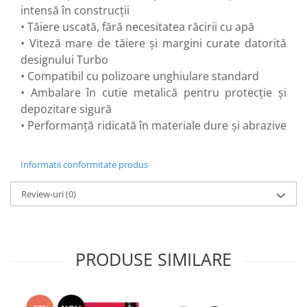
Flexuri
intensă în construcții
Mixere mortar
• Tăiere uscată, fără necesitatea răcirii cu apă
Motoare electrice
• Viteză mare de tăiere și margini curate datorită
designului Turbo
Pistoale de bătut cuie
• Compatibil cu polizoare unghiulare standard
Polizoare
• Ambalare în cutie metalică pentru protecție și
Seturi aparate electrice
depozitare sigură
Testere electrice
• Performanță ridicată în materiale dure și abrazive
Unelte multifuncționale
Vibratoare pentru beton
Informatii conformitate produs
Scule manuale
Aparate de Tăiat Gresie
Review-uri
(0)
Briceag multifuncțional
Ciocan
Clești
PRODUSE SIMILARE
Dălți pentru Lemn
Menghine
Scule pentru Gresie și Sticlă