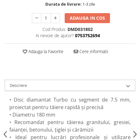
Perne
Durata de livrare:
1-3 zile
Pistol pentru vopsit
ADAUGA IN COS
Pompă, hidrofor
Cod Produs:
DMD031802
Hidrofoare
Ai nevoie de ajutor?
0753752694
Presostate/Regulatoare de
presiune
Adauga la Favorite
Cere informatii
Prelate și Folii de Protecție
Prelungitoare
Rindele electrice
Accesorii rindele
Descriere
Scule electrice
• Disc diamantat Turbo cu segment de 7.5 mm,
Accesorii pentru polizor
proiectat pentru tăiere rapidă și precisă
Accesorii scule electrice
• Diametru 180 mm
Compresoare aer
• Recomandat pentru tăierea granitului, gresiei,
Fierastrau sabie
faianței, betonului, țiglei și cărămizii
Fierăstrău circular
• Ideal pentru lucrări profesionale și utilizare