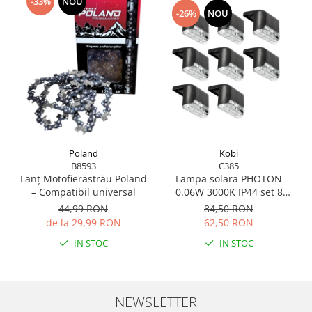
-33%
NOU
Scule pentru grădină
-26%
NOU
Suflantă frunze
Suporturi laptop
Tirbușoane și deschizătoare de
sticle
Trafalet
Trimmere
Trusă tubulare
Poland
Kobi
B8593
C385
Unelte pentru altoit
Lanț Motofierăstrău Poland
Lampa solara PHOTON
Unelte pentru grădină
– Compatibil universal
0.06W 3000K IP44 set 8
bucati
44,99 RON
84,50 RON
Greble
de la 29,99 RON
62,50 RON
Motoforeze și Burghie de Pământ
IN STOC
IN STOC
Ventilatoare
NEWSLETTER