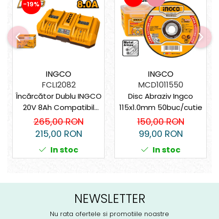
-19%
INGCO
INGCO
FCLI2082
MCD1011550
Încărcător Dublu INGCO
Disc Abraziv Ingco
20V 8Ah Compatibil
115x1.0mm 50buc/cutie
P20S 2 Sloturi
265,00 RON
150,00 RON
215,00 RON
99,00 RON
In stoc
In stoc
NEWSLETTER
Nu rata ofertele si promotiile noastre