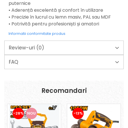
Suporturi laptop
puternice
Tirbușoane și deschizătoare de
• Aderență excelentă și confort în utilizare
sticle
• Precizie în lucrul cu lemn masiv, PAL sau MDF
• Potrivită pentru profesioniști și amatori
Trafalet
Trimmere
Informatii conformitate produs
Trusă tubulare
Review-uri
(0)
Unelte pentru altoit
Unelte pentru grădină
FAQ
Greble
Motoforeze și Burghie de Pământ
Ventilatoare
Recomandari
-28%
NOU
-13%