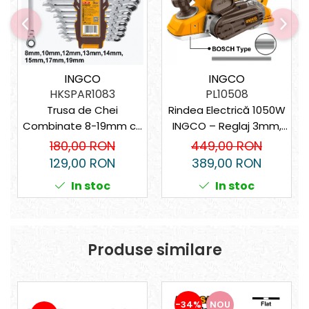
INGCO
INGCO
HKSPAR1083
PL10508
Trusa de Chei
Rindea Electrică 1050W
Combinate 8-19mm cu
INGCO – Reglaj 3mm,
Clichet și Cap Flexibil –
Tăiere 82x3mm, 16.000
180,00 RON
449,00 RON
Precizie și Durabilitate
rpm
129,00 RON
389,00 RON
In stoc
In stoc
Produse similare
-34%
NOU