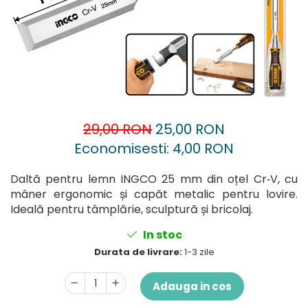
Accesorii pentru oberfreză
Capsatoare
Mașini de șlefuit
Căni
Măști de sudură
Drujbă
Nivele cu bulă
Accesorii pentru drujbă
Nivelă laser
Echipamente de protecție
Picamere
Foarfece tablă
29,00 RON
25,00 RON
Polizoare unghiulare
Foarfeci Grădină
Economisesti:
4,00
RON
Grătare Electrice
Daltă pentru lemn INGCO 25 mm din oțel Cr‑V, cu
Grătare și accesorii
mâner ergonomic și capăt metalic pentru lovire.
Instalații sanitare
Ideală pentru tâmplărie, sculptură și bricolaj.
Lampi
In stoc
Mașină de tocat carne
Durata de livrare:
1-3 zile
Mori electrice
Adauga in cos
Oale și vase de gătit