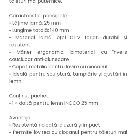
tăieturi mai puternice.
Mixere mortar
Motoare electrice
Caracteristici principale:
Pistoale de bătut cuie
• Lățime lamă: 25 mm
Polizoare
• Lungime totală: 140 mm
Seturi aparate electrice
• Material lamă: oțel Cr‑V forjat, durabil și
Testere electrice
rezistent
Unelte multifuncționale
• Mâner ergonomic, bimaterial, cu înveliș
Vibratoare pentru beton
cauciucat anti‑alunecare
Scule manuale
• Capăt metalic pentru lovire cu ciocanul
Aparate de Tăiat Gresie
• Ideală pentru sculptură, tâmplărie și ajustări în
Briceag multifuncțional
lemn
Ciocan
Clești
Conținut pachet:
Dălți pentru Lemn
• 1 × daltă pentru lemn INGCO 25 mm
Menghine
Scule pentru Gresie și Sticlă
Avantaje:
Scule pentru grădină
• Rezistență ridicată la uzură și impact
Suflantă frunze
• Permite lovirea cu ciocanul pentru tăieturi mai