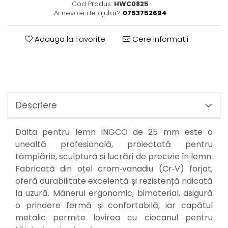
Perne
Cod Produs:
HWC0825
Ai nevoie de ajutor?
0753752694
Pistol pentru vopsit
Pompă, hidrofor
Adauga la Favorite
Cere informatii
Hidrofoare
Presostate/Regulatoare de
presiune
Prelate și Folii de Protecție
Prelungitoare
Descriere
Rindele electrice
Accesorii rindele
Dalta pentru lemn INGCO de 25 mm este o
Scule electrice
unealtă profesională, proiectată pentru
tâmplărie, sculptură și lucrări de precizie în lemn.
Accesorii pentru polizor
Fabricată din oțel crom‑vanadiu (Cr‑V) forjat,
Accesorii scule electrice
oferă durabilitate excelentă și rezistență ridicată
Compresoare aer
la uzură. Mânerul ergonomic, bimaterial, asigură
Fierastrau sabie
o prindere fermă și confortabilă, iar capătul
Fierăstrău circular
metalic permite lovirea cu ciocanul pentru
Flexuri