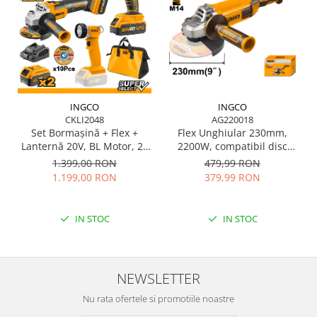
INGCO
INGCO
AG220018
CKLI2048
Flex Unghiular 230mm,
Set Bormașină + Flex +
2200W, compatibil disc
Lanternă 20V, BL Motor, 2x
115–230mm, filet M14
Acumulator 4Ah –
479,99 RON
1.399,00 RON
Performanță și Fiabilitate
379,99 RON
1.199,00 RON
IN STOC
IN STOC
NEWSLETTER
Nu rata ofertele si promotiile noastre