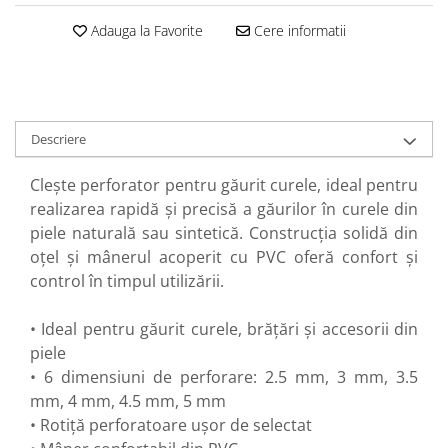
Perne
Adauga la Favorite
Cere informatii
Pistol pentru vopsit
Pompă, hidrofor
Hidrofoare
Presostate/Regulatoare de
Descriere
presiune
Prelate și Folii de Protecție
Clește perforator pentru găurit curele, ideal pentru
realizarea rapidă și precisă a găurilor în curele din
Prelungitoare
piele naturală sau sintetică. Construcția solidă din
Rindele electrice
oțel și mânerul acoperit cu PVC oferă confort și
Accesorii rindele
control în timpul utilizării.
Scule electrice
• Ideal pentru găurit curele, brățări și accesorii din
Accesorii pentru polizor
piele
Accesorii scule electrice
• 6 dimensiuni de perforare: 2.5 mm, 3 mm, 3.5
Compresoare aer
mm, 4 mm, 4.5 mm, 5 mm
Fierastrau sabie
• Rotiță perforatoare ușor de selectat
Fierăstrău circular