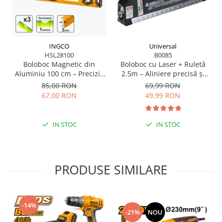
Scule pentru grădină
Suflantă frunze
Suporturi laptop
Universal
INGCO
Tirbușoane și deschizătoare de
B0085
HSL28100
sticle
Boloboc cu Laser + Ruletă
Boloboc Magnetic din
Trafalet
2.5m – Aliniere precisă și
Aluminiu 100 cm – Precizie
măsurători rapide
și Durabilitate pentru
69,99 RON
85,00 RON
Trimmere
Profesioniști
49,99 RON
67,00 RON
Trusă tubulare
Unelte pentru altoit
IN STOC
IN STOC
Unelte pentru grădină
Greble
Motoforeze și Burghie de Pământ
PRODUSE SIMILARE
Ventilatoare
-14%
-21%
NOU