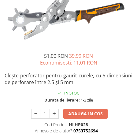
Blendere și mixere
Mașini de șlefuit
Capsatoare
Măști de sudură
Căni
Nivele cu bulă
Drujbă
Nivelă laser
Accesorii pentru drujbă
Picamere
Echipamente de protecție
Polizoare unghiulare
51,00 RON
39,99 RON
Foarfece tablă
Economisesti:
11,01
RON
Foarfeci Grădină
Grătare Electrice
Clește perforator pentru găurit curele, cu 6 dimensiuni
de perforare între 2.5 și 5 mm.
Grătare și accesorii
IN STOC
Instalații sanitare
Durata de livrare:
1-3 zile
Lampi
Mașină de tocat carne
ADAUGA IN COS
Mori electrice
Cod Produs:
HLHP028
Ai nevoie de ajutor?
0753752694
Oale și vase de gătit