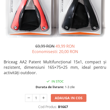
Blendere și mixere
Mașini de șlefuit
Capsatoare
Măști de sudură
Căni
Nivele cu bulă
Drujbă
Nivelă laser
Accesorii pentru drujbă
Picamere
Echipamente de protecție
Polizoare unghiulare
Foarfece tablă
69,99 RON
49,99 RON
Economisesti:
20,00
RON
Foarfeci Grădină
Grătare Electrice
Briceag AA2 Patent Multifuncțional 15x1, compact și
rezistent, dimensiuni 165×75×25 mm, ideal pentru
Grătare și accesorii
activități outdoor.
Instalații sanitare
IN STOC
Lampi
Durata de livrare:
1-3 zile
Mașină de tocat carne
Mori electrice
ADAUGA IN COS
Oale și vase de gătit
Cod Produs:
B1667