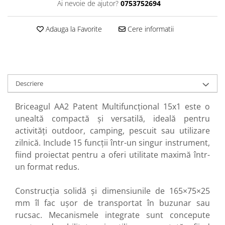
Ai nevoie de ajutor?
0753752694
Perne
Pistol pentru vopsit
Adauga la Favorite
Cere informatii
Pompă, hidrofor
Hidrofoare
Presostate/Regulatoare de
presiune
Descriere
Prelate și Folii de Protecție
Prelungitoare
Briceagul AA2 Patent Multifuncțional 15x1 este o
unealtă compactă și versatilă, ideală pentru
Rindele electrice
activități outdoor, camping, pescuit sau utilizare
Accesorii rindele
zilnică. Include 15 funcții într-un singur instrument,
Scule electrice
fiind proiectat pentru a oferi utilitate maximă într-
Accesorii pentru polizor
un format redus.
Accesorii scule electrice
Construcția solidă și dimensiunile de 165×75×25
Compresoare aer
mm îl fac ușor de transportat în buzunar sau
Fierastrau sabie
rucsac. Mecanismele integrate sunt concepute
Fierăstrău circular