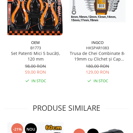
Scule pentru grădină
Suflantă frunze
Suporturi laptop
Tirbușoane și deschizătoare de
sticle
INGCO
OEM
Trafalet
HKSPAR1083
B1773
Trimmere
Trusa de Chei Combinate 8-
Set Patenti Mici 5 bucăți,
19mm cu Clichet și Cap
120 mm
Trusă tubulare
Flexibil – Precizie și
180,00 RON
98,00 RON
Durabilitate
Unelte pentru altoit
129,00 RON
59,00 RON
Unelte pentru grădină
IN STOC
IN STOC
Greble
Motoforeze și Burghie de Pământ
Ventilatoare
PRODUSE SIMILARE
-21%
NOU