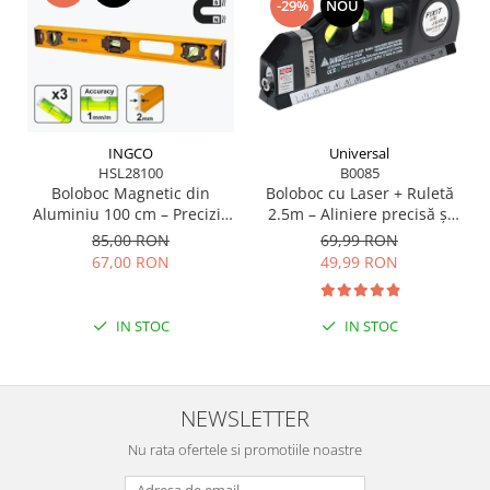
-29%
NOU
Universal
INGCO
B0085
HSL28100
Boloboc cu Laser + Ruletă
Boloboc Magnetic din
2.5m – Aliniere precisă și
Aluminiu 100 cm – Precizie
măsurători rapide
și Durabilitate pentru
69,99 RON
85,00 RON
Profesioniști
49,99 RON
67,00 RON
IN STOC
IN STOC
NEWSLETTER
Nu rata ofertele si promotiile noastre