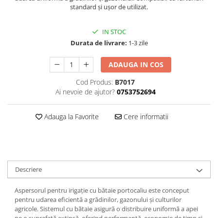
Perne
standard și ușor de utilizat.
Pistol pentru vopsit
IN STOC
Pompă, hidrofor
Durata de livrare:
1-3 zile
Hidrofoare
Presostate/Regulatoare de
ADAUGA IN COS
presiune
Cod Produs:
B7017
Prelate și Folii de Protecție
Ai nevoie de ajutor?
0753752694
Prelungitoare
Rindele electrice
Adauga la Favorite
Cere informatii
Accesorii rindele
Scule electrice
Accesorii pentru polizor
Descriere
Accesorii scule electrice
Compresoare aer
Aspersorul pentru irigație cu bătaie portocaliu este conceput
Fierastrau sabie
pentru udarea eficientă a grădinilor, gazonului și culturilor
agricole. Sistemul cu bătaie asigură o distribuire uniformă a apei
Fierăstrău circular