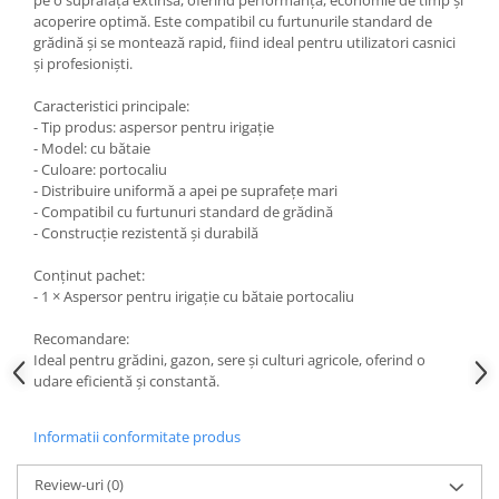
pe o suprafață extinsă, oferind performanță, economie de timp și
Flexuri
acoperire optimă. Este compatibil cu furtunurile standard de
Mixere mortar
grădină și se montează rapid, fiind ideal pentru utilizatori casnici
și profesioniști.
Motoare electrice
Pistoale de bătut cuie
Caracteristici principale:
Polizoare
- Tip produs: aspersor pentru irigație
- Model: cu bătaie
Seturi aparate electrice
- Culoare: portocaliu
Testere electrice
- Distribuire uniformă a apei pe suprafețe mari
- Compatibil cu furtunuri standard de grădină
Unelte multifuncționale
- Construcție rezistentă și durabilă
Vibratoare pentru beton
Scule manuale
Conținut pachet:
- 1 × Aspersor pentru irigație cu bătaie portocaliu
Aparate de Tăiat Gresie
Briceag multifuncțional
Recomandare:
Ideal pentru grădini, gazon, sere și culturi agricole, oferind o
Ciocan
udare eficientă și constantă.
Clești
Dălți pentru Lemn
Informatii conformitate produs
Menghine
Scule pentru Gresie și Sticlă
Review-uri
(0)