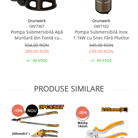
Grunwerk
Grunwerk
GW7367
GW7182
Pompa Submersibilă Apă
Pompa Submersibilă Inox
Murdară din Fontă cu
1.1kW cu Snec Fără Plutitor
Tocător și Plutitor Automat
554,00 RON
349,00 RON
389,00 RON
299,00 RON
IN STOC
IN STOC
PRODUSE SIMILARE
-19%
NOU
-20%