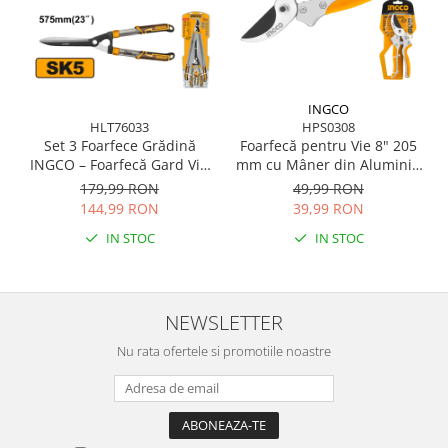
INGCO
HLT76033
HPS0308
Set 3 Foarfece Grădină
Foarfecă pentru Vie 8" 205
INGCO – Foarfecă Gard Viu
mm cu Mâner din Aluminiu
+ Foarfecă Pomi + Foarfecă
și Cauciuc
179,99 RON
49,99 RON
Crengi Groase, Lame SK5,
144,99 RON
39,99 RON
Acoperire Teflon
IN STOC
IN STOC
NEWSLETTER
Nu rata ofertele si promotiile noastre