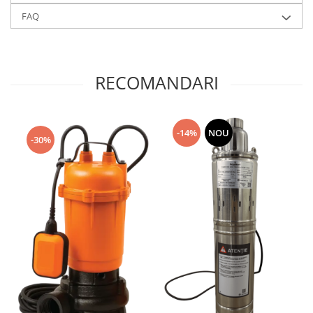
Scule pentru grădină
FAQ
Suflantă frunze
Suporturi laptop
Tirbușoane și deschizătoare de
RECOMANDARI
sticle
Trafalet
Trimmere
-14%
NOU
-30%
Trusă tubulare
Unelte pentru altoit
Unelte pentru grădină
Greble
Motoforeze și Burghie de Pământ
Ventilatoare