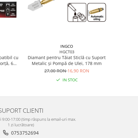
INGCO
HGCT03
patibil cu
Diamant pentru Tăiat Sticlă cu Suport
Pistol E
orță, 600
Metalic și Pompă de Ulei, 178 mm
Pulve
27,00 RON
16,90 RON
19
IN STOC
SUPORT CLIENTI
i 9:00-17:00 (timp răspuns la email-uri max.
1 zi lucrătoare)
0753752694