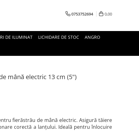
0753752694
0,00
RI DE ILUMINAT
LICHIDARE DE STOC
ANGRO
 de mână electric 13 cm (5")
entru fierăstrău de mână electric. Asigură tăiere
ționare corectă a lanțului. Ideală pentru înlocuire