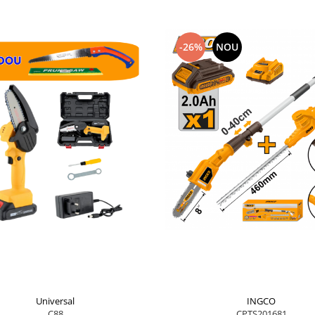
-26%
NOU
INGCO
Universal
CPTS201681
C88