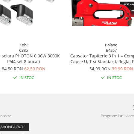
Poland
Kobi
B4267
C385
Capsator Tapițerie 3 în 1 – Com
 solara PHOTON 0.06W 3000K
Capse U, T și Standard, Reglaj F
IP44 set 8 bucati
Capse Incluse
54,99 RON
39,99 RON
84,50 RON
62,50 RON
IN STOC
IN STOC
noastre
Program: luni-viner