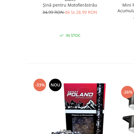
Scule pentru grădină
Șină pentru Motofierăstrău
Mini 
Suflantă frunze
Acumula
34,99 RON
de la 28,99 RON
Suporturi laptop
Tirbușoane și deschizătoare de
sticle
IN STOC
Trafalet
Trimmere
Trusă tubulare
Unelte pentru altoit
Unelte pentru grădină
-33%
NOU
Greble
-26%
Motoforeze și Burghie de Pământ
Ventilatoare