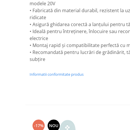
modele 20V
Perne
• Fabricată din material durabil, rezistent la 
Pistol pentru vopsit
ridicate
Pompă, hidrofor
• Asigură ghidarea corectă a lanțului pentru t
Hidrofoare
• Ideală pentru întreținere, înlocuire sau reco
electrice
Presostate/Regulatoare de
presiune
• Montaj rapid și compatibilitate perfectă cu
Prelate și Folii de Protecție
• Recomandată pentru lucrări de grădinărit, tă
subțire
Prelungitoare
Rindele electrice
Informatii conformitate produs
Accesorii rindele
Scule electrice
Accesorii pentru polizor
Accesorii scule electrice
Compresoare aer
Fierastrau sabie
Fierăstrău circular
-17%
NOU