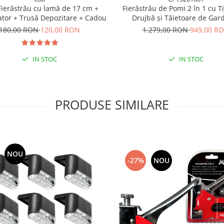
Fierăstrău de Pomi 2 în 1 cu Ti
Fierăstrău cu lamă de 17 cm +
Drujbă și Tăietoare de Gard
tor + Trusă Depozitare + Cadou
Lungime 2.4m, Acumulator 
1.279,00 RON
949,00 R
180,00 RON
120,00 RON
IN STOC
IN STOC
PRODUSE SIMILARE
NOU
-27%
NOU