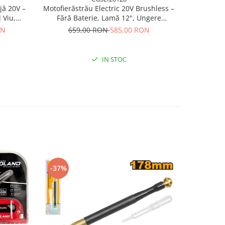
jă 20V –
Motofierăstrău Electric 20V Brushless –
Aparat E
 Viu,
Fără Baterie, Lamă 12", Ungere
Drujbă – 8
Litiu
Automată, 900
ON
659,00 RON
585,00 RON
19
IN STOC
-37%
-17%