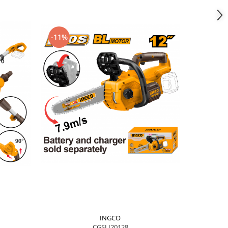
-11%
-11%
INGCO
CGSLI20128