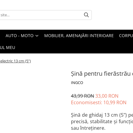
AUTO - MOTO
MOBILIER, AMENAJĂRI INTERIOARE
CORPU
UL MEU
lectric 13 cm (5")
Șină pentru fierăstrău
INGCO
43,99 RON
33,00 RON
Economisesti:
10,99
RON
Șină de ghidaj 13 cm (5") p
precisă, stabilitate și func
sau întreținere.