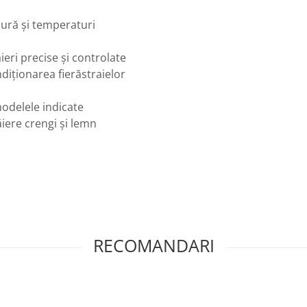
uzură și temperaturi
ăieri precise și controlate
ndiționarea fierăstraielor
 modelele indicate
iere crengi și lemn
RECOMANDARI