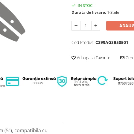
IN STOC
Durata de livrare:
1-3 zile
ADAUG
Cod Produs:
C399AGSB50501
Adauga la Favorite
Cere 
cm (5"), compatibilă cu