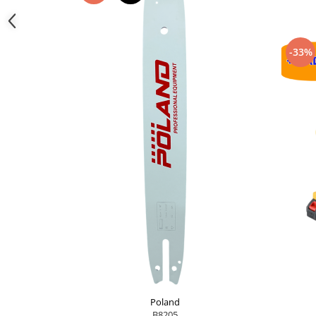
Flexuri
Mixere mortar
Motoare electrice
-33%
Pistoale de bătut cuie
Polizoare
Seturi aparate electrice
Testere electrice
Unelte multifuncționale
Vibratoare pentru beton
Scule manuale
Aparate de Tăiat Gresie
Briceag multifuncțional
Ciocan
Clești
Dălți pentru Lemn
Menghine
Poland
Scule pentru Gresie și Sticlă
B8205