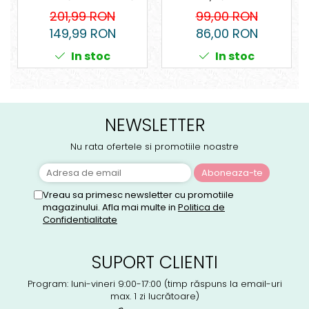
de Protecție Ingco
oțel carbon 55#
201,99 RON
99,00 RON
pentru Grădină, Livezi,
149,99 RON
86,00 RON
Erbicidat
In stoc
In stoc
NEWSLETTER
Nu rata ofertele si promotiile noastre
Vreau sa primesc newsletter cu promotiile
magazinului. Afla mai multe in
Politica de
Confidentialitate
SUPORT CLIENTI
Program: luni-vineri 9:00-17:00 (timp răspuns la email-uri
max. 1 zi lucrătoare)