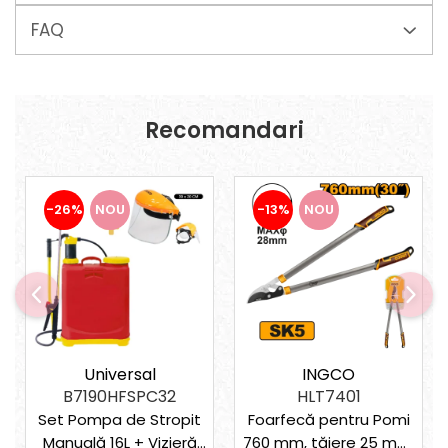
FAQ
Recomandari
-26%
NOU
-13%
NOU
Universal
INGCO
B7190HFSPC32
HLT7401
Set Pompa de Stropit
Foarfecă pentru Pomi
Manuală 16L + Vizieră
760 mm, tăiere 25 mm,