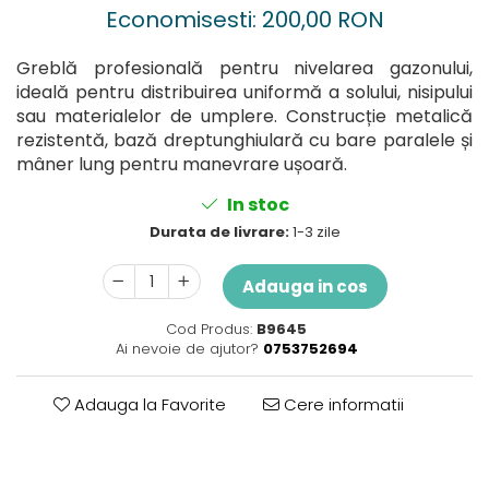
Perne
Economisesti:
200,00
RON
Pistol pentru vopsit
Greblă profesională pentru nivelarea gazonului,
Pompă, hidrofor
ideală pentru distribuirea uniformă a solului, nisipului
Hidrofoare
sau materialelor de umplere. Construcție metalică
Presostate/Regulatoare de
rezistentă, bază dreptunghiulară cu bare paralele și
presiune
mâner lung pentru manevrare ușoară.
Prelate și Folii de Protecție
In stoc
Prelungitoare
Durata de livrare:
1-3 zile
Rindele electrice
Accesorii rindele
Adauga in cos
Scule electrice
Cod Produs:
B9645
Accesorii pentru polizor
Ai nevoie de ajutor?
0753752694
Accesorii scule electrice
Compresoare aer
Adauga la Favorite
Cere informatii
Fierastrau sabie
Fierăstrău circular
Flexuri