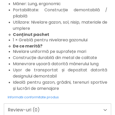
Suporturi laptop
Mâner: Lung, ergonomic
Tirbușoane și deschizătoare de
Portabilitate: Construcție demontabilă /
sticle
pliabilă
Trafalet
Utilizare: Nivelare gazon, sol, nisip, materiale de
umplere
Trimmere
🔹
Conținut pachet
Trusă tubulare
1 × Greblă pentru nivelarea gazonului
Unelte pentru altoit
🔹
De ce merită?
Nivelare uniformă pe suprafețe mari
Unelte pentru grădină
Construcție durabilă din metal de calitate
Greble
Manevrare ușoară datorită mânerului lung
Motoforeze și Burghie de Pământ
Ușor de transportat și depozitat datorită
Ventilatoare
designului demontabil
Ideală pentru gazon, grădini, terenuri sportive
și lucrări de amenajare
Informatii conformitate produs
Review-uri
(0)