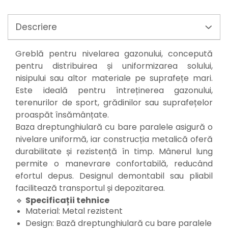
Mixere mortar
Motoare electrice
Pistoale de bătut cuie
Descriere
Polizoare
Seturi aparate electrice
Greblă pentru nivelarea gazonului, concepută
Testere electrice
pentru distribuirea și uniformizarea solului,
Unelte multifuncționale
nisipului sau altor materiale pe suprafețe mari.
Vibratoare pentru beton
Este ideală pentru întreținerea gazonului,
Scule manuale
terenurilor de sport, grădinilor sau suprafețelor
proaspăt însămânțate.
Aparate de Tăiat Gresie
Baza dreptunghiulară cu bare paralele asigură o
Briceag multifuncțional
nivelare uniformă, iar construcția metalică oferă
Ciocan
durabilitate și rezistență în timp. Mânerul lung
Clești
permite o manevrare confortabilă, reducând
Dălți pentru Lemn
efortul depus. Designul demontabil sau pliabil
Menghine
facilitează transportul și depozitarea.
Scule pentru Gresie și Sticlă
🔹
Specificații tehnice
Scule pentru grădină
Material: Metal rezistent
Suflantă frunze
Design: Bază dreptunghiulară cu bare paralele