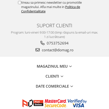
Vreau sa primesc newsletter cu promotiile
Perne
magazinului. Afla mai multe in
Politica de
Pistol pentru vopsit
Confidentialitate
Pompă, hidrofor
SUPORT CLIENTI
Hidrofoare
Presostate/Regulatoare de
Program: luni-vineri 9:00-17:00 (timp răspuns la email-uri max.
presiune
1 zi lucrătoare)
0753752694
Prelate și Folii de Protecție
contact@domag.ro
Prelungitoare
Rindele electrice
Accesorii rindele
MAGAZINUL MEU
Scule electrice
CLIENTI
Accesorii pentru polizor
Accesorii scule electrice
DATE COMERCIALE
Compresoare aer
Fierastrau sabie
Fierăstrău circular