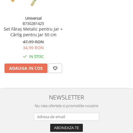
Blendere și mixere
Mașini de șlefuit
Capsatoare
Măști de sudură
Universal
Căni
B7302B1425
Nivele cu bulă
Drujbă
Set Făraș Metalic pentru Jar +
Nivelă laser
Cârlig pentru Jar 50 cm
Accesorii pentru drujbă
47,99 RON
Picamere
Echipamente de protecție
34,99 RON
Polizoare unghiulare
Foarfece tablă
IN STOC
Foarfeci Grădină
ADAUGA IN COS
Grătare Electrice
Grătare și accesorii
Instalații sanitare
NEWSLETTER
Lampi
Nu rata ofertele si promotiile noastre
Mașină de tocat carne
Mori electrice
Oale și vase de gătit