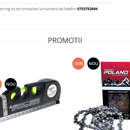
te rog sa ne contactezi la numarul de telefon
0753752694
PROMOTII
-33%
NOU
%
NOU