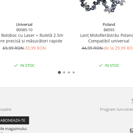
Universal
Poland
B0085-10
B8593
 Boloboc cu Laser + Ruletă 2.5m
Lanț Motofierăstrău Polan
ere precisă și măsurători rapide
Compatibil universal
69,99 RON
33,99 RON
44,99 RON
de la 29,99 R
IN STOC
IN STOC
noastre
Program: luni-viner
ile magazinului.