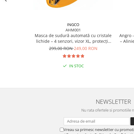
Perne
Pistol pentru vopsit
Pompă, hidrofor
INGCO
AHM001
Hidrofoare
Masca de sudură automată cu cristale
Angro -
Presostate/Regulatoare de
lichide – 4 senzori, vizor XL, protecție
– Alini
presiune
DIN 16
299,00 RON
249,00 RON
Prelate și Folii de Protecție
Prelungitoare
IN STOC
Rindele electrice
Accesorii rindele
Scule electrice
Accesorii pentru polizor
NEWSLETTER
Accesorii scule electrice
Nu rata ofertele si promotiile 
Compresoare aer
Fierastrau sabie
Fierăstrău circular
Vreau sa primesc newsletter cu promoti