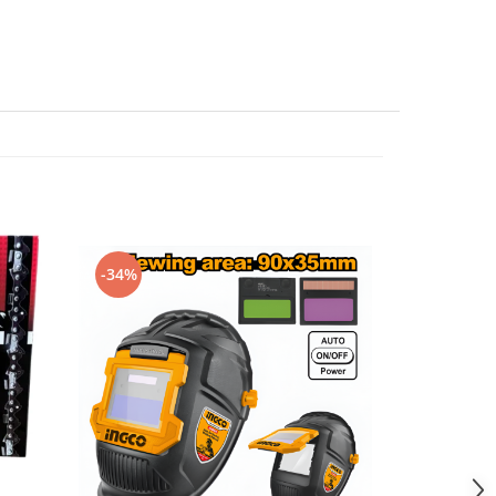
-19%
-34%