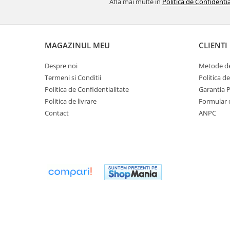
Afla mai multe in
Politica de Confidentia
Flexuri
Mixere mortar
Motoare electrice
Pistoale de bătut cuie
MAGAZINUL MEU
CLIENTI
Polizoare
Despre noi
Metode de
Seturi aparate electrice
Termeni si Conditii
Politica d
Testere electrice
Politica de Confidentialitate
Garantia 
Unelte multifuncționale
Politica de livrare
Formular 
Vibratoare pentru beton
Contact
ANPC
Scule manuale
Aparate de Tăiat Gresie
Briceag multifuncțional
Ciocan
Clești
Dălți pentru Lemn
Menghine
Scule pentru Gresie și Sticlă