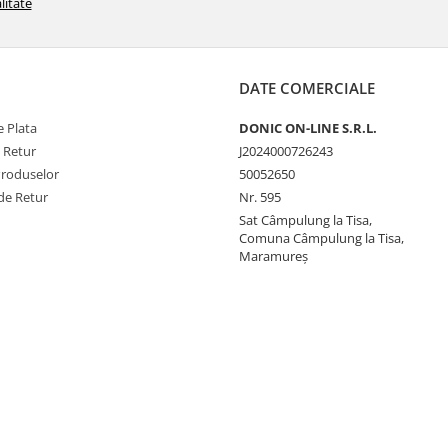
litate
DATE COMERCIALE
 Plata
DONIC ON-LINE S.R.L.
e Retur
J2024000726243
Produselor
50052650
de Retur
Nr. 595
Sat Câmpulung la Tisa,
Comuna Câmpulung la Tisa,
Maramureș