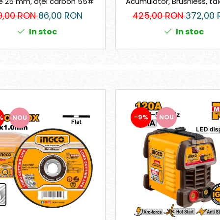
re 25 mm, oțel carbon 55#
Acumulator, Brushless, tă
mm
9,00 RON
86,00 RON
425,00 RON
372,00
In stoc
In stoc
-9%
NOU
%
NOU