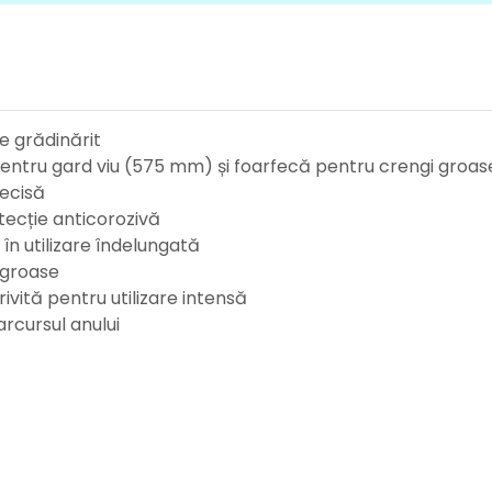
de grădinărit
pentru gard viu (575 mm) și foarfecă pentru crengi gro
precisă
otecție anticorozivă
în utilizare îndelungată
gi groase
rivită pentru utilizare intensă
arcursul anului