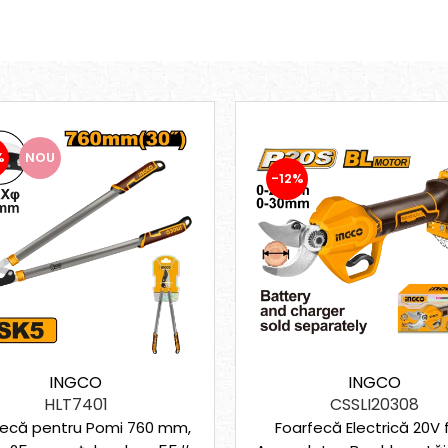
%
NOU
-12%
INGCO
INGCO
HLT7401
CSSLI20308
fecă pentru Pomi 760 mm,
Foarfecă Electrică 20V 