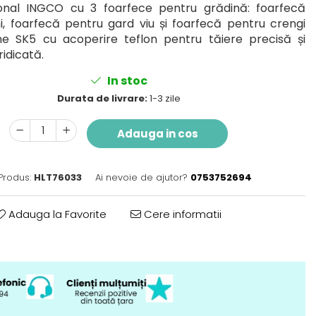
ional INGCO cu 3 foarfece pentru grădină: foarfecă
, foarfecă pentru gard viu și foarfecă pentru crengi
e SK5 cu acoperire teflon pentru tăiere precisă și
ridicată.
In stoc
Durata de livrare:
1-3 zile
Adauga in cos
Produs:
HLT76033
Ai nevoie de ajutor?
0753752694
Adauga la Favorite
Cere informatii