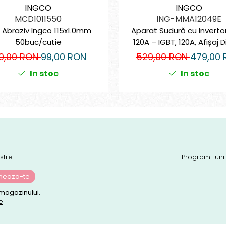
INGCO
INGCO
MCD1011550
ING-MMA12049E
c Abraziv Ingco 115x1.0mm
Aparat Sudură cu Invert
50buc/cutie
120A – IGBT, 120A, Afișaj Di
Set Complet
50,00 RON
99,00 RON
529,00 RON
479,00
In stoc
In stoc
stre
Program: luni
magazinului.
e