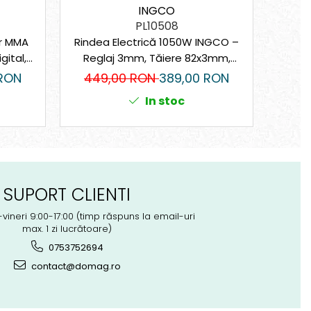
INGCO
PL10508
or MMA
Rindea Electrică 1050W INGCO –
Fir p
gital,
Reglaj 3mm, Tăiere 82x3mm,
Flux
16.000 rpm
 RON
449,00 RON
389,00 RON
8
In stoc
SUPORT CLIENTI
-vineri 9:00-17:00 (timp răspuns la email-uri
max. 1 zi lucrătoare)
0753752694
contact@domag.ro