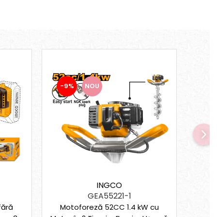
-9%
NOU
-17
INGCO
GEA55221-1
Motoforeză 52CC 1.4 kW cu
fără
Burgh