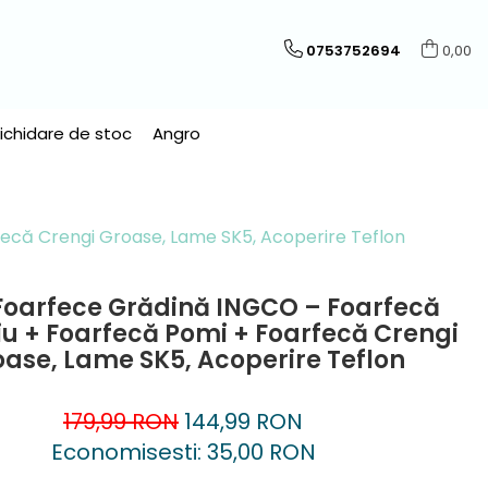
0753752694
0,00
Lichidare de stoc
Angro
ecă Crengi Groase, Lame SK5, Acoperire Teflon
 Foarfece Grădină INGCO – Foarfecă
u + Foarfecă Pomi + Foarfecă Crengi
ase, Lame SK5, Acoperire Teflon
179,99 RON
144,99 RON
Economisesti:
35,00
RON