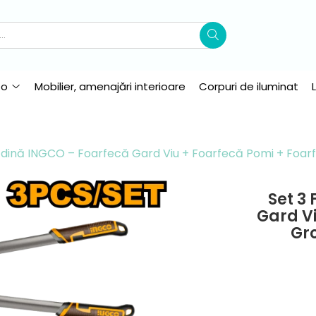
to
Mobilier, amenajări interioare
Corpuri de iluminat
ădină INGCO – Foarfecă Gard Viu + Foarfecă Pomi + Foarf
Set 3
Gard Vi
Gro