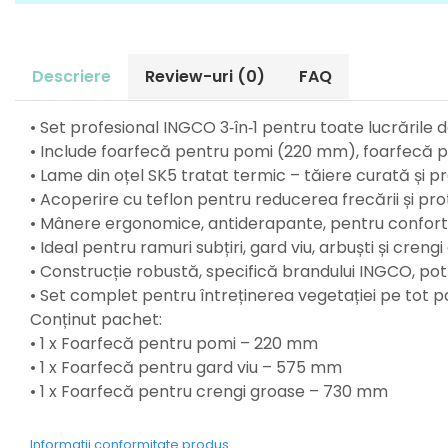
Perne
Pistol pentru vopsit
Pompă, hidrofor
Descriere
Review-uri
(0)
FAQ
Hidrofoare
Presostate/Regulatoare de
• Set profesional INGCO 3‑în‑1 pentru toate lucrările 
presiune
• Include foarfecă pentru pomi (220 mm), foarfecă 
Prelate și Folii de Protecție
• Lame din oțel SK5 tratat termic – tăiere curată și 
Prelungitoare
• Acoperire cu teflon pentru reducerea frecării și pr
Rindele electrice
• Mânere ergonomice, antiderapante, pentru confort 
• Ideal pentru ramuri subțiri, gard viu, arbuști și cren
Accesorii rindele
• Construcție robustă, specifică brandului INGCO, pot
Scule electrice
• Set complet pentru întreținerea vegetației pe tot p
Accesorii pentru polizor
Conținut pachet:
Accesorii scule electrice
• 1 x Foarfecă pentru pomi – 220 mm
Compresoare aer
• 1 x Foarfecă pentru gard viu – 575 mm
Fierastrau sabie
• 1 x Foarfecă pentru crengi groase – 730 mm
Fierăstrău circular
Flexuri
Informatii conformitate produs