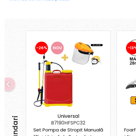
Mixere mortar
Motoare electrice
Pistoale de bătut cuie
Polizoare
Seturi aparate electrice
Testere electrice
Unelte multifuncționale
-26%
NOU
-13
Vibratoare pentru beton
Scule manuale
Aparate de Tăiat Gresie
Briceag multifuncțional
Ciocan
Clești
Dălți pentru Lemn
Menghine
Scule pentru Gresie și Sticlă
Universal
Scule pentru grădină
B7190HFSPC32
Suflantă frunze
Set Pompa de Stropit Manuală
Foar