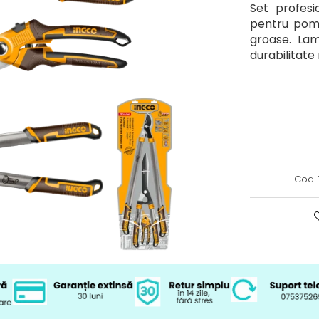
Set profes
pentru pomi
groase. Lam
durabilitate 
Cod 