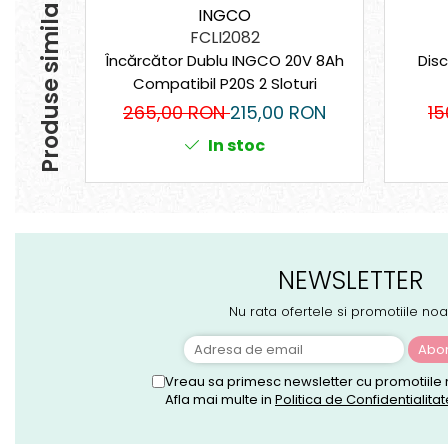
Produse similare
INGCO
FCLI2082
Încărcător Dublu INGCO 20V 8Ah
Dis
Compatibil P20S 2 Sloturi
265,00 RON
215,00 RON
1
In stoc
NEWSLETTER
Nu rata ofertele si promotiile noa
Vreau sa primesc newsletter cu promotiile 
Afla mai multe in
Politica de Confidentialitat