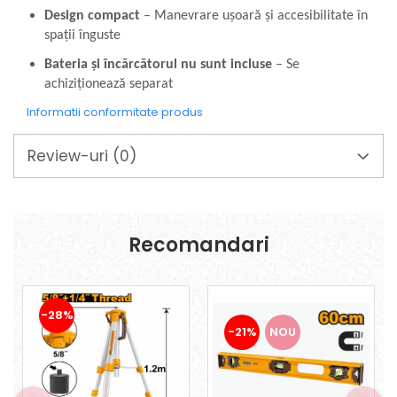
Mixere mortar
Design compact
– Manevrare ușoară și accesibilitate în
Motoare electrice
spații înguste
Pistoale de bătut cuie
Bateria și încărcătorul nu sunt incluse
– Se
Polizoare
achiziționează separat
Seturi aparate electrice
Testere electrice
Informatii conformitate produs
Unelte multifuncționale
Vibratoare pentru beton
Review-uri
(0)
Scule manuale
Aparate de Tăiat Gresie
Briceag multifuncțional
Recomandari
Ciocan
Clești
Dălți pentru Lemn
Menghine
-28%
Scule pentru Gresie și Sticlă
-21%
NOU
Scule pentru grădină
Suflantă frunze