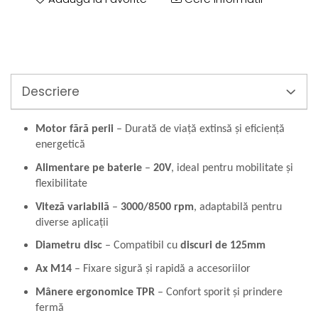
Perne
Pistol pentru vopsit
Pompă, hidrofor
Hidrofoare
Presostate/Regulatoare de
Descriere
presiune
Prelate și Folii de Protecție
Motor fără perii
– Durată de viață extinsă și eficiență
Prelungitoare
energetică
Rindele electrice
Alimentare pe baterie
–
20V
, ideal pentru mobilitate și
Accesorii rindele
flexibilitate
Scule electrice
Viteză variabilă
–
3000/8500 rpm
, adaptabilă pentru
Accesorii pentru polizor
diverse aplicații
Accesorii scule electrice
Diametru disc
– Compatibil cu
discuri de 125mm
Compresoare aer
Fierastrau sabie
Ax M14
– Fixare sigură și rapidă a accesoriilor
Fierăstrău circular
Mânere ergonomice TPR
– Confort sporit și prindere
Flexuri
fermă