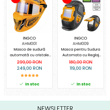
INGCO
INGCO
AHM001
AHM009
Masca de sudură
Masca pentru Sudura
automată cu cristale
Automata cu Reglaj
lichide – 4 senzori, vizor
Profi
299,00 RON
180,00 RON
XL, protecție DIN 16
249,00 RON
119,00 RON
In stoc
In stoc
NEWSLETTER