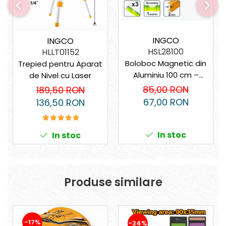
Suporturi laptop
Tirbușoane și deschizătoare de
sticle
INGCO
INGCO
Trafalet
HSL28100
HLLT01152
Trimmere
Boloboc Magnetic din
Trepied pentru Aparat
Trusă tubulare
Aluminiu 100 cm –
de Nivel cu Laser
Precizie și Durabilitate
85,00 RON
189,50 RON
Unelte pentru altoit
pentru Profesioniști
67,00 RON
136,50 RON
Unelte pentru grădină
Greble
Motoforeze și Burghie de Pământ
In stoc
In stoc
Ventilatoare
Produse similare
-17%
-34%