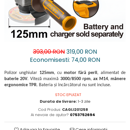
Accesorii pentru oberfreză
Capsatoare
Mașini de șlefuit
Căni
Măști de sudură
Drujbă
Nivele cu bulă
Accesorii pentru drujbă
Nivelă laser
Echipamente de protecție
Picamere
Foarfece tablă
393,00 RON
319,00 RON
Polizoare unghiulare
Foarfeci Grădină
Economisesti:
74,00
RON
Grătare Electrice
Polizor unghiular
125mm
, cu
motor fără perii
, alimentat de
Grătare și accesorii
baterie 20V
. Viteză maximă
3000/8500 rpm
,
ax M14
,
mânere
Instalații sanitare
ergonomice TPR
. Bateria și încărcătorul nu sunt incluse.
Lampi
STOC EPUIZAT
Durata de livrare:
1-3 zile
Mașină de tocat carne
Cod Produs:
CAGLI201258
Mori electrice
Ai nevoie de ajutor?
0753752694
Oale și vase de gătit
Adauga la Favorite
Cere informatii