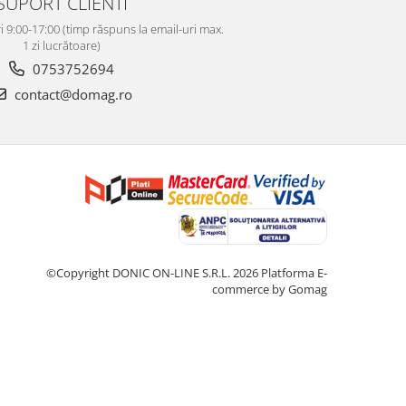
SUPORT CLIENTI
i 9:00-17:00 (timp răspuns la email-uri max.
1 zi lucrătoare)
0753752694
contact@domag.ro
©Copyright DONIC ON-LINE S.R.L. 2026
Platforma E-
commerce by Gomag