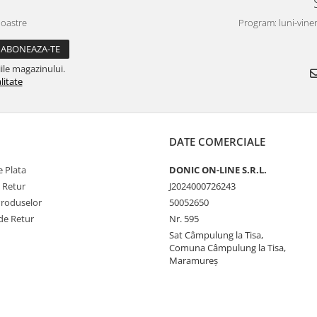
noastre
Program: luni-viner
ile magazinului.
litate
DATE COMERCIALE
 Plata
DONIC ON-LINE S.R.L.
e Retur
J2024000726243
Produselor
50052650
de Retur
Nr. 595
Sat Câmpulung la Tisa,
Comuna Câmpulung la Tisa,
Maramureș