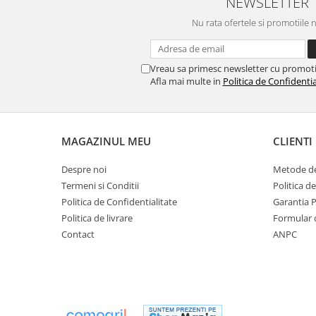
NEWSLETTER
Perne
Nu rata ofertele si promotiile 
Pistol pentru vopsit
Pompă, hidrofor
Vreau sa primesc newsletter cu promoti
Hidrofoare
Afla mai multe in
Politica de Confidentia
Presostate/Regulatoare de
presiune
Prelate și Folii de Protecție
MAGAZINUL MEU
CLIENTI
Prelungitoare
Rindele electrice
Despre noi
Metode de
Termeni si Conditii
Politica d
Accesorii rindele
Politica de Confidentialitate
Garantia 
Scule electrice
Politica de livrare
Formular 
Accesorii pentru polizor
Contact
ANPC
Accesorii scule electrice
Compresoare aer
Fierastrau sabie
Fierăstrău circular