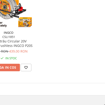
INGCO
CSLI1851
trău Circular 20V
ushless INGCO P20S
0 RON
439,00 RON
IN STOC
A IN COS