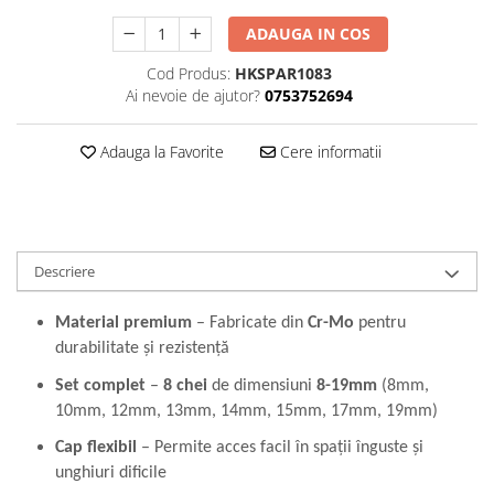
Perne
ADAUGA IN COS
Pistol pentru vopsit
Cod Produs:
HKSPAR1083
Pompă, hidrofor
Ai nevoie de ajutor?
0753752694
Hidrofoare
Presostate/Regulatoare de
Adauga la Favorite
Cere informatii
presiune
Prelate și Folii de Protecție
Prelungitoare
Rindele electrice
Descriere
Accesorii rindele
Material premium
– Fabricate din
Cr-Mo
pentru
Scule electrice
durabilitate și rezistență
Accesorii pentru polizor
Set complet
–
8 chei
de dimensiuni
8-19mm
(8mm,
Accesorii scule electrice
10mm, 12mm, 13mm, 14mm, 15mm, 17mm, 19mm)
Compresoare aer
Fierastrau sabie
Cap flexibil
– Permite acces facil în spații înguste și
unghiuri dificile
Fierăstrău circular