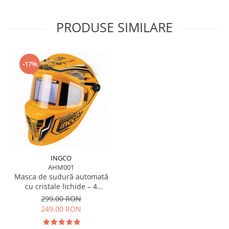
PRODUSE SIMILARE
-17%
INGCO
AHM001
Masca de sudură automată
cu cristale lichide – 4
senzori, vizor XL, protecție
299,00 RON
DIN 16
249,00 RON