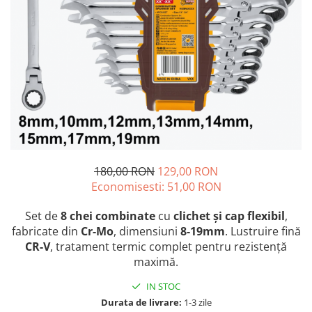
Blendere și mixere
Mașini de șlefuit
Capsatoare
Măști de sudură
Căni
Nivele cu bulă
Drujbă
Nivelă laser
Accesorii pentru drujbă
Picamere
Echipamente de protecție
Polizoare unghiulare
Foarfece tablă
Foarfeci Grădină
Grătare Electrice
180,00 RON
129,00 RON
Economisesti:
51,00
RON
Grătare și accesorii
Instalații sanitare
Set de
8 chei combinate
cu
clichet și cap flexibil
,
fabricate din
Cr-Mo
, dimensiuni
8-19mm
. Lustruire fină
Lampi
CR-V
, tratament termic complet pentru rezistență
Mașină de tocat carne
maximă.
Mori electrice
IN STOC
Oale și vase de gătit
Durata de livrare:
1-3 zile