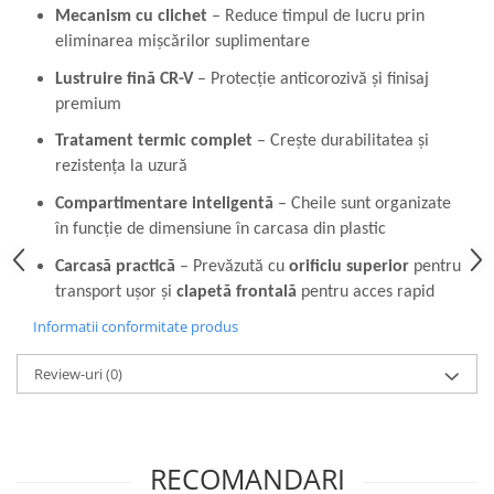
Flexuri
Mecanism cu clichet
– Reduce timpul de lucru prin
Mixere mortar
eliminarea mișcărilor suplimentare
Motoare electrice
Lustruire fină CR-V
– Protecție anticorozivă și finisaj
Pistoale de bătut cuie
premium
Polizoare
Tratament termic complet
– Crește durabilitatea și
Seturi aparate electrice
rezistența la uzură
Testere electrice
Compartimentare inteligentă
– Cheile sunt organizate
Unelte multifuncționale
în funcție de dimensiune în carcasa din plastic
Vibratoare pentru beton
Carcasă practică
– Prevăzută cu
orificiu superior
pentru
Scule manuale
transport ușor și
clapetă frontală
pentru acces rapid
Aparate de Tăiat Gresie
Informatii conformitate produs
Briceag multifuncțional
Ciocan
Review-uri
(0)
Clești
Dălți pentru Lemn
Menghine
RECOMANDARI
Scule pentru Gresie și Sticlă