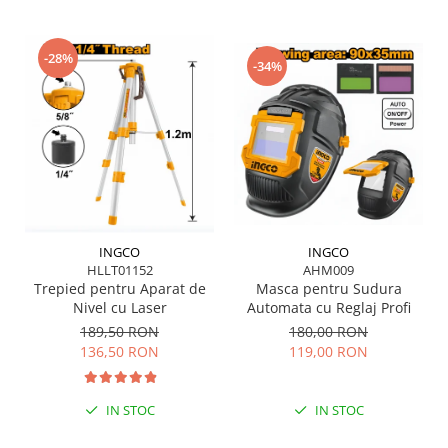
Scule pentru grădină
Suflantă frunze
-28%
Suporturi laptop
-34%
Tirbușoane și deschizătoare de
sticle
Trafalet
Trimmere
Trusă tubulare
Unelte pentru altoit
INGCO
INGCO
HLLT01152
AHM009
Unelte pentru grădină
Trepied pentru Aparat de
Masca pentru Sudura
Greble
Nivel cu Laser
Automata cu Reglaj Profi
Motoforeze și Burghie de Pământ
189,50 RON
180,00 RON
136,50 RON
119,00 RON
Ventilatoare
IN STOC
IN STOC