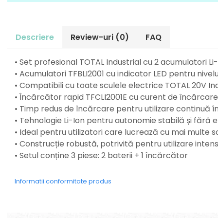
Perne
Pistol pentru vopsit
Pompă, hidrofor
Descriere
Review-uri
(0)
FAQ
Hidrofoare
Presostate/Regulatoare de
• Set profesional TOTAL Industrial cu 2 acumulatori L
presiune
• Acumulatori TFBLI2001 cu indicator LED pentru nive
Prelate și Folii de Protecție
• Compatibili cu toate sculele electrice TOTAL 20V In
Prelungitoare
• Încărcător rapid TFCLI2001E cu curent de încărcar
Rindele electrice
• Timp redus de încărcare pentru utilizare continuă î
• Tehnologie Li-Ion pentru autonomie stabilă și făr
Accesorii rindele
• Ideal pentru utilizatori care lucrează cu mai multe
Scule electrice
• Construcție robustă, potrivită pentru utilizare inte
Accesorii pentru polizor
• Setul conține 3 piese: 2 baterii + 1 încărcător
Accesorii scule electrice
Compresoare aer
Informatii conformitate produs
Fierastrau sabie
Fierăstrău circular
Flexuri