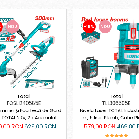
%
NOU
-19%
NOU
Total
Total
TOSLI240585E
TLL306505E
rimmer și Foarfecă de Gard
Nivela Laser TOTAL Industr
ă TOTAL 20V, 2 x Acumulator
m, 5 linii , Plumb, Cutie P
2Ah + Încărcător
0,00 RON
629,00 RON
579,00 RON
469,00