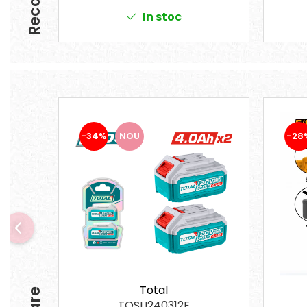
Suporturi laptop
In stoc
Tirbușoane și deschizătoare de
sticle
Trafalet
Trimmere
Trusă tubulare
Unelte pentru altoit
-34%
NOU
-28
Unelte pentru grădină
Greble
Motoforeze și Burghie de Pământ
Ventilatoare
Total
TOSLI240312E