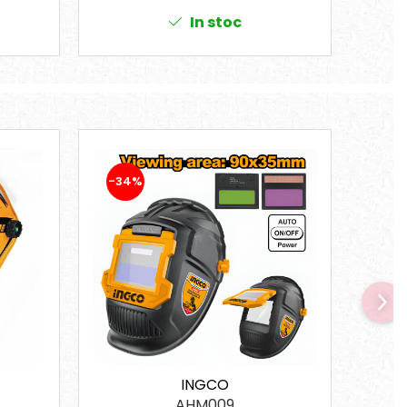
In stoc
-34%
-21
INGCO
AHM009