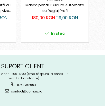
tă cu
Masca pentru Sudura Automata
Bolo
, vizor
cu Reglaj Profi
100 c
RON
180,00 RON
119,00 RON
8
In stoc
SUPORT CLIENTI
-vineri 9:00-17:00 (timp răspuns la email-uri
max. 1 zi lucrătoare)
0753752694
contact@domag.ro