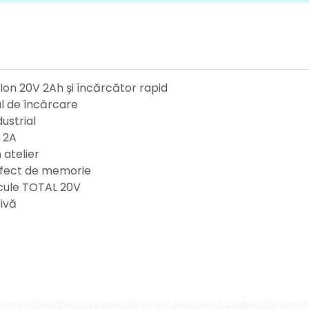
i-Ion 20V 2Ah și încărcător rapid
lul de încărcare
dustrial
e 2A
n atelier
ă efect de memorie
 scule TOTAL 20V
nsivă