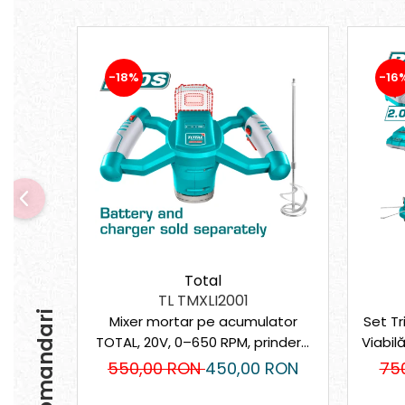
Mixere mortar
Motoare electrice
Pistoale de bătut cuie
Polizoare
-18%
-16
Seturi aparate electrice
Testere electrice
Unelte multifuncționale
Vibratoare pentru beton
Scule manuale
Aparate de Tăiat Gresie
Briceag multifuncțional
Ciocan
Clești
Total
Dălți pentru Lemn
TL TMXLI2001
Menghine
Recomandari
Mixer mortar pe acumulator
Set T
Scule pentru Gresie și Sticlă
TOTAL, 20V, 0–650 RPM, prindere
Viabil
Scule pentru grădină
M14, fără baterie
550,00 RON
450,00 RON
75
Suflantă frunze