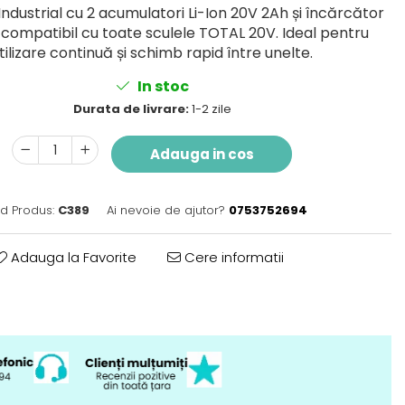
ndustrial cu 2 acumulatori Li-Ion 20V 2Ah și încărcător
 compatibil cu toate sculele TOTAL 20V. Ideal pentru
tilizare continuă și schimb rapid între unelte.
In stoc
Durata de livrare:
1-2 zile
Adauga in cos
d Produs:
C389
Ai nevoie de ajutor?
0753752694
Adauga la Favorite
Cere informatii