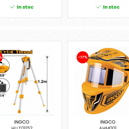
In stoc
In stoc
%
-17%
INGCO
INGCO
HLLT01152
AHM001