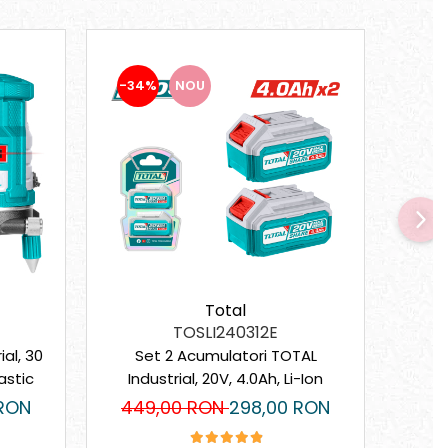
-34%
NOU
-24
Total
TOSLI240312E
ial, 30
Set 2 Acumulatori TOTAL
Poliz
lastic
Industrial, 20V, 4.0Ah, Li-Ion
Brus
 RON
449,00 RON
298,00 RON
36