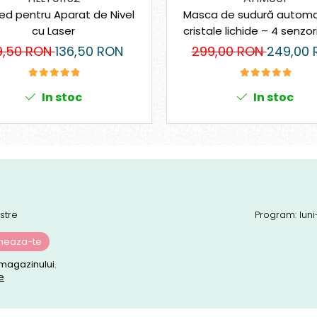
ed pentru Aparat de Nivel
Masca de sudură automa
cu Laser
cristale lichide – 4 senzori
XL, protecție DIN 16
9,50 RON
136,50 RON
299,00 RON
249,00 
In stoc
In stoc
stre
Program: luni
magazinului.
e