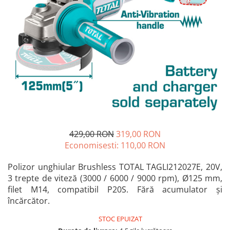
Blendere și mixere
Mașini de șlefuit
Capsatoare
Măști de sudură
Căni
Nivele cu bulă
Drujbă
Nivelă laser
Accesorii pentru drujbă
Picamere
Echipamente de protecție
Polizoare unghiulare
Foarfece tablă
Foarfeci Grădină
Grătare Electrice
429,00 RON
319,00 RON
Grătare și accesorii
Economisesti:
110,00
RON
Instalații sanitare
Polizor unghiular Brushless TOTAL TAGLI212027E, 20V,
Lampi
3 trepte de viteză (3000 / 6000 / 9000 rpm), Ø125 mm,
Mașină de tocat carne
filet M14, compatibil P20S. Fără acumulator și
încărcător.
Mori electrice
STOC EPUIZAT
Oale și vase de gătit