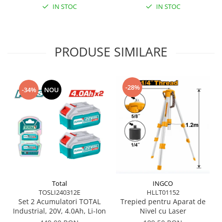
IN STOC
IN STOC
PRODUSE SIMILARE
-28%
-34%
NOU
Total
INGCO
TOSLI240312E
HLLT01152
Set 2 Acumulatori TOTAL
Trepied pentru Aparat de
Industrial, 20V, 4.0Ah, Li-Ion
Nivel cu Laser