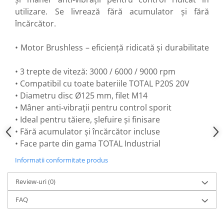
Flexuri
utilizare. Se livrează fără acumulator și fără
Mixere mortar
încărcător.
Motoare electrice
Pistoale de bătut cuie
• Motor Brushless – eficiență ridicată și durabilitate
Polizoare
Seturi aparate electrice
• 3 trepte de viteză: 3000 / 6000 / 9000 rpm
Testere electrice
• Compatibil cu toate bateriile TOTAL P20S 20V
• Diametru disc Ø125 mm, filet M14
Unelte multifuncționale
• Mâner anti‑vibrații pentru control sporit
Vibratoare pentru beton
• Ideal pentru tăiere, șlefuire și finisare
Scule manuale
• Fără acumulator și încărcător incluse
Aparate de Tăiat Gresie
• Face parte din gama TOTAL Industrial
Briceag multifuncțional
Informatii conformitate produs
Ciocan
Clești
Review-uri
(0)
Dălți pentru Lemn
FAQ
Menghine
Scule pentru Gresie și Sticlă