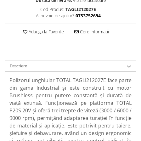
Durata de livrare:
4-5 zile lucrătoare
Perne
Cod Produs:
TAGLI212027E
Pistol pentru vopsit
Ai nevoie de ajutor?
0753752694
Pompă, hidrofor
Adauga la Favorite
Cere informatii
Hidrofoare
Presostate/Regulatoare de
presiune
Prelate și Folii de Protecție
Prelungitoare
Descriere
Rindele electrice
Polizorul unghiular TOTAL TAGLI212027E face parte
Accesorii rindele
din gama Industrial și este construit cu motor
Scule electrice
Brushless pentru putere constantă și durată de
viață extinsă. Funcționează pe platforma TOTAL
Accesorii pentru polizor
P20S 20V și oferă trei trepte de viteză (3000 / 6000 /
Accesorii scule electrice
9000 rpm), permițând adaptarea turației în funcție
Compresoare aer
de material și aplicație. Este potrivit pentru tăiere,
Fierastrau sabie
șlefuire și debavurare, având un design ergonomic
Fierăstrău circular
și mâner anti‑vibrații pentru control ridicat în