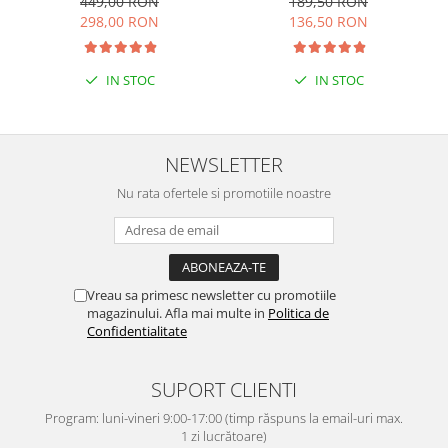
449,00 RON
189,50 RON
298,00 RON
136,50 RON
IN STOC
IN STOC
NEWSLETTER
Nu rata ofertele si promotiile noastre
Vreau sa primesc newsletter cu promotiile
magazinului. Afla mai multe in
Politica de
Confidentialitate
SUPORT CLIENTI
Program: luni-vineri 9:00-17:00 (timp răspuns la email-uri max.
1 zi lucrătoare)