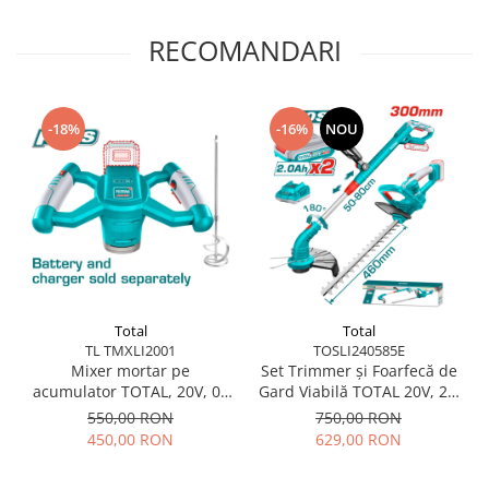
Scule pentru grădină
Suflantă frunze
RECOMANDARI
Suporturi laptop
Tirbușoane și deschizătoare de
sticle
-18%
-16%
NOU
Trafalet
Trimmere
Trusă tubulare
Unelte pentru altoit
Unelte pentru grădină
Greble
Total
Total
TL TMXLI2001
TOSLI240585E
Motoforeze și Burghie de Pământ
Mixer mortar pe
Set Trimmer și Foarfecă de
Ventilatoare
acumulator TOTAL, 20V, 0–
Gard Viabilă TOTAL 20V, 2 x
650 RPM, prindere M14,
Acumulator 2Ah +
550,00 RON
750,00 RON
fără baterie
Încărcător
450,00 RON
629,00 RON