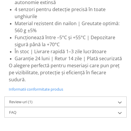
autonomie extinsă
Scule pentru grădină
4 senzori pentru detecție precisă în toate
Suflantă frunze
unghiurile
Suporturi laptop
Material rezistent din nailon | Greutate optimă:
Tirbușoane și deschizătoare de
560 g ±5%
sticle
Funcționează între –5°C și +55°C | Depozitare
Trafalet
sigură până la +70°C
În stoc | Livrare rapidă 1–3 zile lucrătoare
Trimmere
Garanție 24 luni | Retur 14 zile | Plată securizată
Trusă tubulare
O alegere perfectă pentru meseriași care pun preț
Unelte pentru altoit
pe vizibilitate, protecție și eficiență în fiecare
sudură.
Unelte pentru grădină
Greble
Informatii conformitate produs
Motoforeze și Burghie de Pământ
Review-uri
(1)
Ventilatoare
FAQ