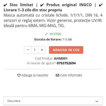
Perne
✔️ Stoc limitat | ✔️ Produs original INGCO | ✔️
Livrare 1–3 zile din stoc propriu
Pistol pentru vopsit
Masca automată cu cristale lichide, 1/1/1/1, DIN 16, 4
Pompă, hidrofor
senzori și reglaj extern. Vizor generos, protecție UV/IR.
Hidrofoare
Ideală pentru MMA, MIG-MAG, TIG.
Presostate/Regulatoare de
IN STOC
presiune
Durata de livrare:
1-3 zile
Prelate și Folii de Protecție
Prelungitoare
ADAUGA IN COS
Rindele electrice
Cod Produs:
AHM001
Ai nevoie de ajutor?
0753752694
Accesorii rindele
Scule electrice
Adauga la Favorite
Cere informatii
Accesorii pentru polizor
Accesorii scule electrice
Compresoare aer
Fierastrau sabie
Descriere
Fierăstrău circular