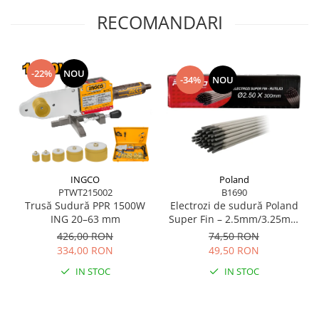
RECOMANDARI
-22%
NOU
-34%
NOU
INGCO
Poland
PTWT215002
B1690
Trusă Sudură PPR 1500W
Electrozi de sudură Poland
ING 20–63 mm
Super Fin – 2.5mm/3.25mm
Rutilici, 2.5 kg
426,00 RON
74,50 RON
334,00 RON
49,50 RON
IN STOC
IN STOC