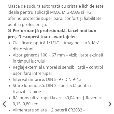
Flexuri
Masca de sudură automată cu cristale lichide este
Mixere mortar
ideală pentru aplicații MMA, MIG-MAG și TIG,
Motoare electrice
oferind protecție superioară, confort și fiabilitate
Pistoale de bătut cuie
pentru profesioniști.
Polizoare
🛠️
Performanță profesională, la cel mai bun
Seturi aparate electrice
preț. Descoperă toate avantajele:
Testere electrice
Clasificare optică 1/1/1/1 – imagine clară, fără
distorsiuni
Unelte multifuncționale
Vizor generos 100 × 67 mm – vizibilitate extinsă
Vibratoare pentru beton
în timpul lucrului
Scule manuale
Reglaj extern al umbrei și sensibilității – control
Aparate de Tăiat Gresie
ușor, fără întreruperi
Briceag multifuncțional
Interval umbrire: DIN 5–9 / DIN 9–13
Ciocan
Stare luminoasă: DIN 3 – perfectă pentru
Clești
tranziții rapide
Dălți pentru Lemn
Răspuns ultra-rapid la arc: <0,04 ms | Revenire:
Menghine
0,15–0,80 sec
Scule pentru Gresie și Sticlă
Alimentare solară + 2 baterii CR2032 –