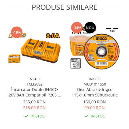
PRODUSE SIMILARE
-34%
NOU
-19%
INGCO
INGCO
FCLI2082
MCD1011550
Încărcător Dublu INGCO
Disc Abraziv Ingco
20V 8Ah Compatibil P20S 2
115x1.0mm 50buc/cutie
Sloturi
265,00 RON
150,00 RON
215,00 RON
99,00 RON
IN STOC
IN STOC