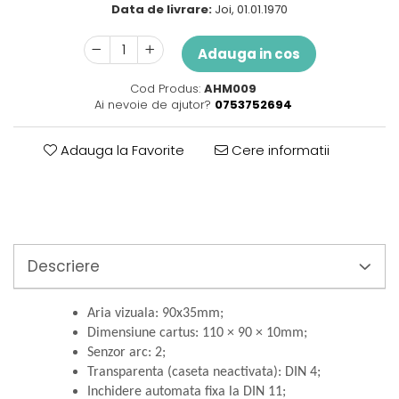
Perne
Data de livrare:
Joi, 01.01.1970
Pistol pentru vopsit
Adauga in cos
Pompă, hidrofor
Hidrofoare
Cod Produs:
AHM009
Presostate/Regulatoare de
Ai nevoie de ajutor?
0753752694
presiune
Prelate și Folii de Protecție
Adauga la Favorite
Cere informatii
Prelungitoare
Rindele electrice
Accesorii rindele
Scule electrice
Descriere
Accesorii pentru polizor
Accesorii scule electrice
Aria vizuala: 90x35mm;
Compresoare aer
Dimensiune cartus: 110 × 90 × 10mm;
Fierastrau sabie
Senzor arc: 2;
Fierăstrău circular
Transparenta (caseta neactivata): DIN 4;
Flexuri
Inchidere automata fixa la DIN 11;