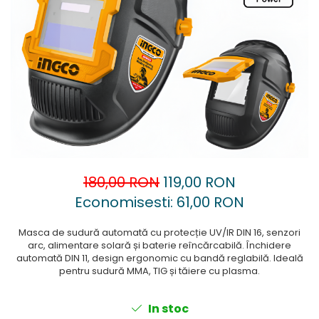
Accesorii pentru oberfreză
Capsatoare
Mașini de șlefuit
Căni
Măști de sudură
Drujbă
Nivele cu bulă
Accesorii pentru drujbă
Nivelă laser
Echipamente de protecție
Picamere
Foarfece tablă
Polizoare unghiulare
Foarfeci Grădină
Grătare Electrice
180,00 RON
119,00 RON
Grătare și accesorii
Economisesti:
61,00
RON
Instalații sanitare
Lampi
Masca de sudură automată cu protecție UV/IR DIN 16, senzori
arc, alimentare solară și baterie reîncărcabilă. Închidere
Mașină de tocat carne
automată DIN 11, design ergonomic cu bandă reglabilă. Ideală
pentru sudură MMA, TIG și tăiere cu plasma.
Mori electrice
Oale și vase de gătit
In stoc