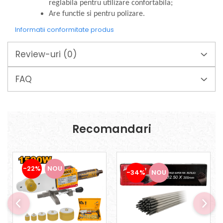
Suporturi laptop
reglabila pentru utilizare confortabila;
Are functie si pentru polizare.
Tirbușoane și deschizătoare de
sticle
Informatii conformitate produs
Trafalet
Review-uri
(0)
Trimmere
Trusă tubulare
FAQ
Unelte pentru altoit
Unelte pentru grădină
Greble
Recomandari
Motoforeze și Burghie de Pământ
Ventilatoare
-22%
NOU
-34%
NOU