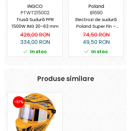
Poland
INGCO
B1690
PTWT215002
Electrozi de sudură
Trusă Sudură PPR
Poland Super Fin –
1500W ING 20–63 mm
2.5mm/3.25mm Rutilici,
74,50 RON
426,00 RON
2.5 kg
49,50 RON
334,00 RON
In stoc
In stoc
Produse similare
-17%