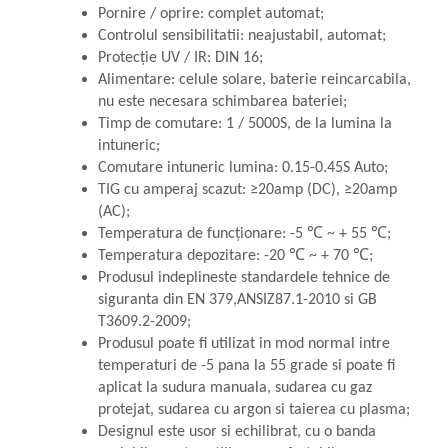
Mixere mortar
Pornire / oprire: complet automat;
Motoare electrice
Controlul sensibilitatii: neajustabil, automat;
Pistoale de bătut cuie
Protecție UV / IR: DIN 16;
Polizoare
Alimentare: celule solare, baterie reincarcabila,
Seturi aparate electrice
nu este necesara schimbarea bateriei;
Testere electrice
Timp de comutare: 1 / 5000S, de la lumina la
Unelte multifuncționale
intuneric;
Comutare intuneric lumina: 0.15-0.45S Auto;
Vibratoare pentru beton
TIG cu amperaj scazut: ≥20amp (DC), ≥20amp
Scule manuale
(AC);
Aparate de Tăiat Gresie
Temperatura de funcționare: -5
℃
~ + 55
℃
;
Briceag multifuncțional
Temperatura depozitare: -20
℃
~ + 70
℃
;
Ciocan
Produsul indeplineste standardele tehnice de
Clești
siguranta din EN 379,ANSIZ87.1-2010 si GB
Dălți pentru Lemn
T3609.2-2009;
Produsul poate fi utilizat in mod normal intre
Menghine
temperaturi de -5 pana la 55 grade si poate fi
Scule pentru Gresie și Sticlă
aplicat la sudura manuala, sudarea cu gaz
Scule pentru grădină
protejat, sudarea cu argon si taierea cu plasma;
Suflantă frunze
Designul este usor si echilibrat, cu o banda