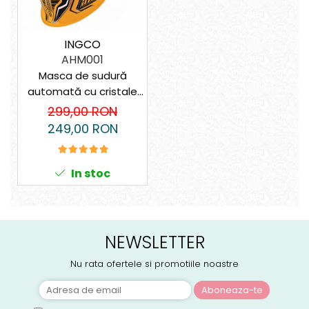
INGCO
AHM001
Masca de sudură
automată cu cristale
lichide – 4 senzori, vizor
299,00 RON
XL, protecție DIN 16
249,00 RON
In stoc
NEWSLETTER
Nu rata ofertele si promotiile noastre