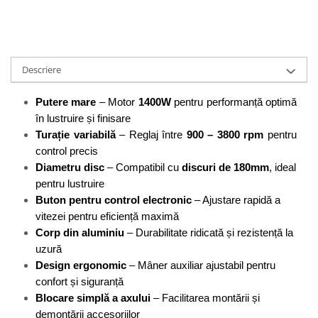
Perne
Pistol pentru vopsit
Pompă, hidrofor
Descriere
Hidrofoare
Presostate/Regulatoare de
Putere mare
 – Motor 
1400W
 pentru performanță optimă 
presiune
în lustruire și finisare 
Prelate și Folii de Protecție
Turație variabilă
 – Reglaj între 
900 – 3800 rpm
 pentru 
Prelungitoare
control precis
Diametru disc
 – Compatibil cu 
discuri de 180mm
, ideal 
Rindele electrice
pentru lustruire
Accesorii rindele
Buton pentru control electronic
 – Ajustare rapidă a 
Scule electrice
vitezei pentru eficiență maximă
Accesorii pentru polizor
Corp din aluminiu
 – Durabilitate ridicată și rezistență la 
uzură
Accesorii scule electrice
Design ergonomic
 – Mâner auxiliar ajustabil pentru 
Compresoare aer
confort și siguranță
Fierastrau sabie
Blocare simplă a axului
 – Facilitarea montării și 
Fierăstrău circular
demontării accesoriilor