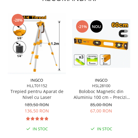
Scule pentru grădină
Suflantă frunze
Suporturi laptop
-28%
-21%
NOU
Tirbușoane și deschizătoare de
sticle
Trafalet
Trimmere
Trusă tubulare
Unelte pentru altoit
INGCO
INGCO
Unelte pentru grădină
HLLT01152
HSL28100
Trepied pentru Aparat de
Boloboc Magnetic din
Greble
Nivel cu Laser
Aluminiu 100 cm – Precizie
Motoforeze și Burghie de Pământ
și Durabilitate pentru
189,50 RON
85,00 RON
Profesioniști
Ventilatoare
136,50 RON
67,00 RON
IN STOC
IN STOC