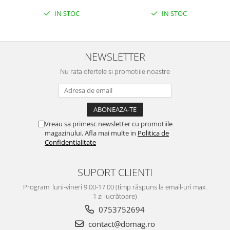
IN STOC
IN STOC
NEWSLETTER
Nu rata ofertele si promotiile noastre
Vreau sa primesc newsletter cu promotiile
magazinului. Afla mai multe in
Politica de
Confidentialitate
SUPORT CLIENTI
Program: luni-vineri 9:00-17:00 (timp răspuns la email-uri max.
1 zi lucrătoare)
0753752694
contact@domag.ro