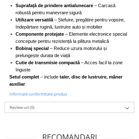
Flexuri
Suprafață de prindere antialunecare
 – Carcasă 
Mixere mortar
robustă pentru manevrare sigură
Motoare electrice
Utilizare versatilă
 – Șlefuire, pregătire pentru vopsire, 
Pistoale de bătut cuie
îndepărtare rugină, lustruire auto și mobilier
Componente protejate
 – Elemente electronice special 
Polizoare
concepute pentru rezistență la pilitura metalică
Seturi aparate electrice
Bobinaj special
 – Reduce uzura motorului și 
Testere electrice
prelungește durata de viață
Unelte multifuncționale
Cutie de transmisie compactă
 – Acces facil la zone 
Vibratoare pentru beton
înguste
Scule manuale
Setul complet
 – include 
taler, disc de lustruire, mâner 
auxiliar
Aparate de Tăiat Gresie
Briceag multifuncțional
Informatii conformitate produs
Ciocan
Review-uri
(0)
Clești
Dălți pentru Lemn
Menghine
Scule pentru Gresie și Sticlă
RECOMANDARI