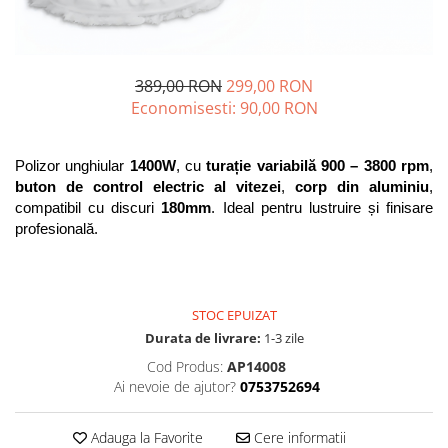
Blendere și mixere
Mașini de șlefuit
Capsatoare
Măști de sudură
Căni
Nivele cu bulă
389,00 RON
299,00 RON
Drujbă
Economisesti:
90,00
RON
Nivelă laser
Accesorii pentru drujbă
Picamere
Echipamente de protecție
Polizor unghiular 
1400W
, cu 
turație variabilă 900 – 3800 rpm
, 
Polizoare unghiulare
Foarfece tablă
buton de control electric al vitezei
, 
corp din aluminiu
, 
compatibil cu discuri 
180mm
. Ideal pentru lustruire și finisare 
Foarfeci Grădină
profesională.
Grătare Electrice
Grătare și accesorii
Instalații sanitare
STOC EPUIZAT
Lampi
Durata de livrare:
1-3 zile
Cod Produs:
AP14008
Mașină de tocat carne
Ai nevoie de ajutor?
0753752694
Mori electrice
Oale și vase de gătit
Adauga la Favorite
Cere informatii