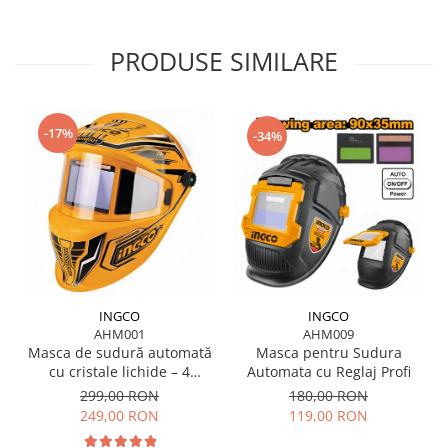
PRODUSE SIMILARE
-17%
-34%
INGCO
INGCO
AHM001
AHM009
Masca de sudură automată
Masca pentru Sudura
cu cristale lichide – 4
Automata cu Reglaj Profi
senzori, vizor XL, protecție
299,00 RON
180,00 RON
DIN 16
249,00 RON
119,00 RON