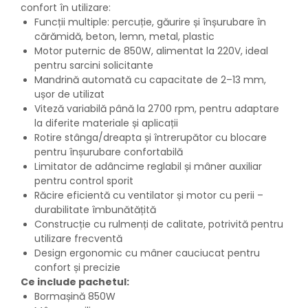
Mixere mortar
confort în utilizare:
Motoare electrice
Funcții multiple: percuție, găurire și înșurubare în
Pistoale de bătut cuie
cărămidă, beton, lemn, metal, plastic
Motor puternic de 850W, alimentat la 220V, ideal
Polizoare
pentru sarcini solicitante
Seturi aparate electrice
Mandrină automată cu capacitate de 2–13 mm,
Testere electrice
ușor de utilizat
Unelte multifuncționale
Viteză variabilă până la 2700 rpm, pentru adaptare
Vibratoare pentru beton
la diferite materiale și aplicații
Scule manuale
Rotire stânga/dreapta și întrerupător cu blocare
pentru înșurubare confortabilă
Aparate de Tăiat Gresie
Limitator de adâncime reglabil și mâner auxiliar
Briceag multifuncțional
pentru control sporit
Ciocan
Răcire eficientă cu ventilator și motor cu perii –
Clești
durabilitate îmbunătățită
Dălți pentru Lemn
Construcție cu rulmenți de calitate, potrivită pentru
Menghine
utilizare frecventă
Design ergonomic cu mâner cauciucat pentru
Scule pentru Gresie și Sticlă
confort și precizie
Scule pentru grădină
Ce include pachetul:
Suflantă frunze
Bormașină 850W