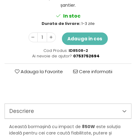
Perne
șantier.
Pistol pentru vopsit
In stoc
Pompă, hidrofor
Durata de livrare:
1-3 zile
Hidrofoare
Presostate/Regulatoare de
Adauga in cos
presiune
Prelate și Folii de Protecție
Cod Produs:
ID8508-2
Ai nevoie de ajutor?
0753752694
Prelungitoare
Rindele electrice
Adauga la Favorite
Cere informatii
Accesorii rindele
Scule electrice
Accesorii pentru polizor
Accesorii scule electrice
Compresoare aer
Descriere
Fierastrau sabie
Fierăstrău circular
Această bormașină cu impact de
850W
este soluția
Flexuri
ideală pentru cei care caută fiabilitate, putere și