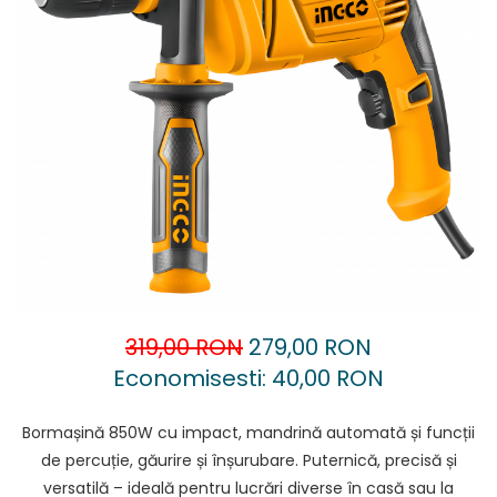
Accesorii pentru oberfreză
Capsatoare
Mașini de șlefuit
Căni
Măști de sudură
Drujbă
Nivele cu bulă
Accesorii pentru drujbă
Nivelă laser
Echipamente de protecție
Picamere
Foarfece tablă
Polizoare unghiulare
Foarfeci Grădină
Grătare Electrice
Grătare și accesorii
Instalații sanitare
319,00 RON
279,00 RON
Lampi
Economisesti:
40,00
RON
Mașină de tocat carne
Mori electrice
Bormașină 850W cu impact, mandrină automată și funcții
de percuție, găurire și înșurubare. Puternică, precisă și
Oale și vase de gătit
versatilă – ideală pentru lucrări diverse în casă sau la