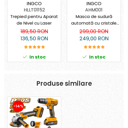
INGCO
INGCO
AHM001
HLLT01152
Masca de sudură
Trepied pentru Aparat
automată cu cristale
de Nivel cu Laser
lichide – 4 senzori, vizor
299,00 RON
189,50 RON
XL, protecție DIN 16
249,00 RON
136,50 RON
In stoc
In stoc
Produse similare
-14%