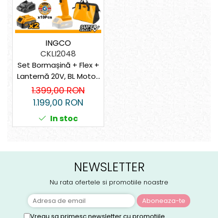
INGCO
CKLI2048
Set Bormașină + Flex +
Lanternă 20V, BL Motor,
2x Acumulator 4Ah –
1.399,00 RON
Performanță și
1.199,00 RON
Fiabilitate
In stoc
NEWSLETTER
Nu rata ofertele si promotiile noastre
Vreau sa primesc newsletter cu promotiile