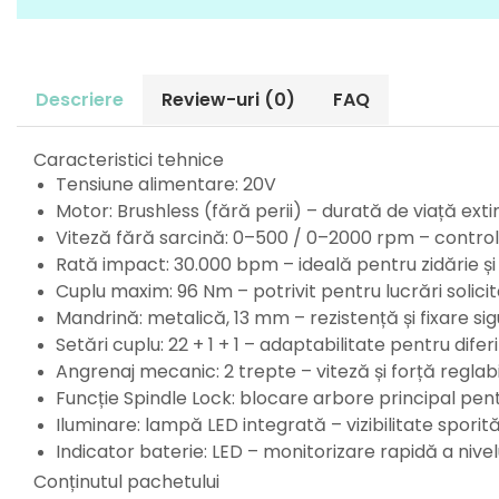
Perne
Pistol pentru vopsit
Pompă, hidrofor
Descriere
Review-uri
(0)
FAQ
Hidrofoare
Presostate/Regulatoare de
presiune
Caracteristici tehnice
Prelungitoare
Tensiune alimentare: 20V
Motor: Brushless (fără perii) – durată de viață exti
Rindele electrice
Viteză fără sarcină: 0–500 / 0–2000 rpm – control 
Accesorii rindele
Rată impact: 30.000 bpm – ideală pentru zidărie și
Scule electrice
Cuplu maxim: 96 Nm – potrivit pentru lucrări solici
Accesorii pentru polizor
Mandrină: metalică, 13 mm – rezistență și fixare si
Accesorii scule electrice
Setări cuplu: 22 + 1 + 1 – adaptabilitate pentru diferi
Compresoare aer
Angrenaj mecanic: 2 trepte – viteză și forță reglab
Fierastrau sabie
Funcție Spindle Lock: blocare arbore principal pen
Fierăstrău circular
Iluminare: lampă LED integrată – vizibilitate sporit
Flexuri
Indicator baterie: LED – monitorizare rapidă a nivel
Mixere mortar
Conținutul pachetului
Motoare electrice