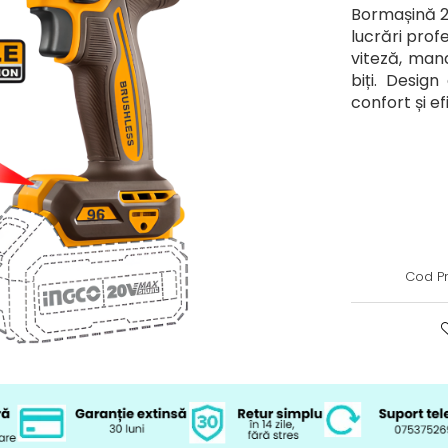
Bormașină 2
lucrări prof
viteză, man
biți. Desig
confort și e
Cod P