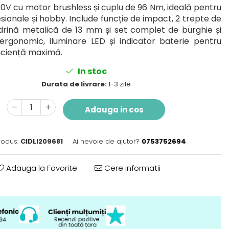
0V cu motor brushless și cuplu de 96 Nm, ideală pentru
esionale și hobby. Include funcție de impact, 2 trepte de
drină metalică de 13 mm și set complet de burghie și
n ergonomic, iluminare LED și indicator baterie pentru
ficiență maximă.
In stoc
Durata de livrare:
1-3 zile
Adauga in cos
rodus:
CIDLI209681
Ai nevoie de ajutor?
0753752694
Adauga la Favorite
Cere informatii