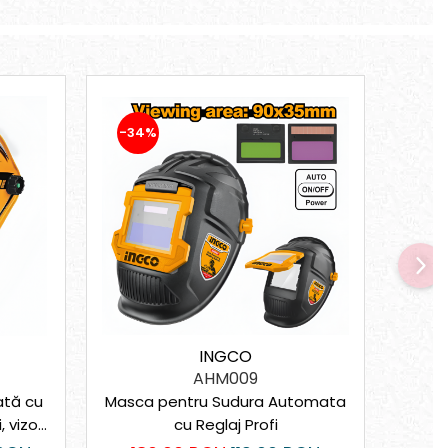
-34%
-21
INGCO
AHM009
tă cu
Masca pentru Sudura Automata
Bolo
, vizor
cu Reglaj Profi
100 c