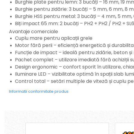
Burghie plate pentru lemn: 3 bucăți – 16 mm, 19 
Pistoale de bătut cuie
Burghie pentru zidărie: 3 bucăți – 5 mm, 6 mm, 8 
Polizoare
Burghie HSS pentru metal: 3 bucăți – 4 mm, 5 mm
Seturi aparate electrice
Biți impact 65 mm: 2 bucăți – PH2 + PH2 / PH2 + SL
Testere electrice
Avantaje comerciale
Unelte multifuncționale
Cuplu mare pentru aplicații grele
Vibratoare pentru beton
Motor fără perii – eficiență energetică și durabili
Scule manuale
Funcție de impact – ideală pentru zidărie, beton și
Aparate de Tăiat Gresie
Pachet complet – utilizare imediată fără achiziții 
Briceag multifuncțional
Design ergonomic – confort sporit în utilizare, chiar 
Ciocan
Iluminare LED – vizibilitate optimă în spații slab lu
Clești
Control total – setări multiple de viteză și cuplu 
Dălți pentru Lemn
Informatii conformitate produs
Menghine
Scule pentru Gresie și Sticlă
Scule pentru grădină
Suflantă frunze
Suporturi laptop