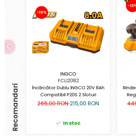
Tirbușoane și deschizătoare de
-13
sticle
-19%
Trafalet
Trimmere
Trusă tubulare
Unelte pentru altoit
Unelte pentru grădină
Greble
Motoforeze și Burghie de Pământ
INGCO
Ventilatoare
FCLI2082
Recomandari
Încărcător Dublu INGCO 20V 8Ah
Rinde
Compatibil P20S 2 Sloturi
Reg
265,00 RON
215,00 RON
44
In stoc