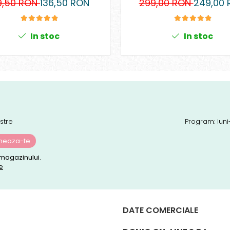
9,50 RON
136,50 RON
299,00 RON
249,00 
In stoc
In stoc
stre
Program: luni
magazinului.
e
DATE COMERCIALE