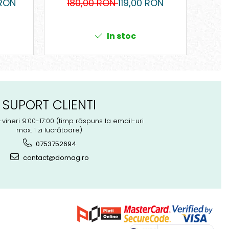
RON
180,00 RON
119,00 RON
8
In stoc
SUPORT CLIENTI
-vineri 9:00-17:00 (timp răspuns la email-uri
max. 1 zi lucrătoare)
0753752694
contact@domag.ro