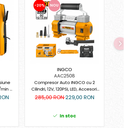
-20%
NOU
-20
INGCO
AAC2508
siune
Compresor Auto INGCO cu 2
Șlefu
/min –
Cilindri, 12V, 120PSI, LED, Accesorii
1
Pompă
Incluse + Geantă Transport
 RON
285,00 RON
229,00 RON
82
In stoc