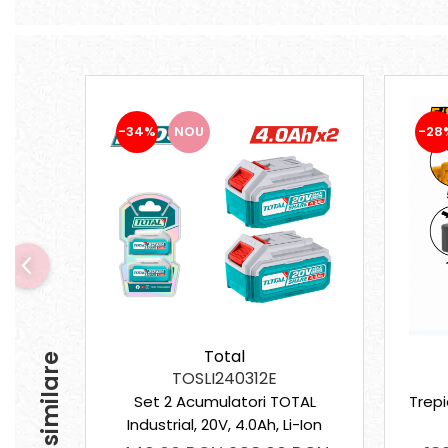
-34%
NOU
-28
Total
TOSLI240312E
Set 2 Acumulatori TOTAL
Trepi
Industrial, 20V, 4.0Ah, Li-Ion