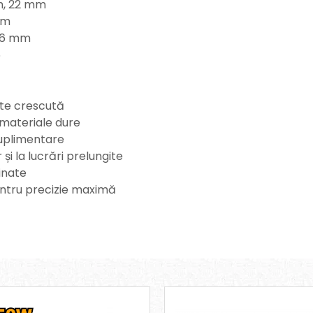
mm, 22 mm
mm
, 6 mm
6
tate crescută
 materiale dure
suplimentare
și la lucrări prelungite
minate
pentru precizie maximă