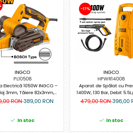
%
-17%
INGCO
INGCO
HPWR14008
PL10508
Aparat de Spălat cu Pre
a Electrică 1050W INGCO –
1400W, 130 Bar, Debit 5.5L
laj 3mm, Tăiere 82x3mm,
Compact, Portabil, cu 
16.000 rpm
479,00 RON
396,00
9,00 RON
389,00 RON
Metalică
In stoc
In stoc