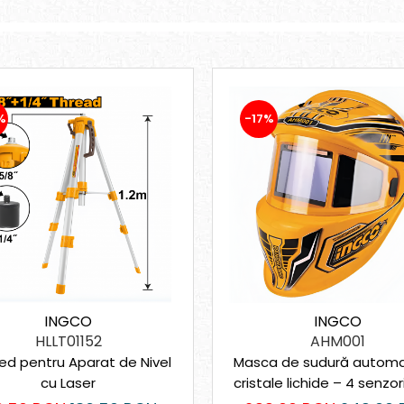
%
-17%
INGCO
INGCO
HLLT01152
AHM001
ed pentru Aparat de Nivel
Masca de sudură automa
cu Laser
cristale lichide – 4 senzori
XL, protecție DIN 16