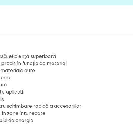
nsă, eficiență superioară
precis în funcție de material
 materiale dure
tante
gură
te aplicații
ile
tru schimbare rapidă a accesoriilor
ă în zone întunecate
ului de energie