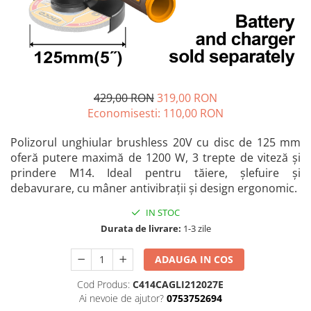
Blendere și mixere
Mașini de șlefuit
Capsatoare
Măști de sudură
Căni
Nivele cu bulă
Drujbă
Nivelă laser
Accesorii pentru drujbă
429,00 RON
319,00 RON
Picamere
Echipamente de protecție
Economisesti:
110,00
RON
Polizoare unghiulare
Foarfece tablă
Polizorul unghiular brushless 20V cu disc de 125 mm
Foarfeci Grădină
oferă putere maximă de 1200 W, 3 trepte de viteză și
Grătare Electrice
prindere M14. Ideal pentru tăiere, șlefuire și
debavurare, cu mâner antivibrații și design ergonomic.
Grătare și accesorii
Instalații sanitare
IN STOC
Durata de livrare:
1-3 zile
Lampi
Mașină de tocat carne
ADAUGA IN COS
Mori electrice
Cod Produs:
C414CAGLI212027E
Oale și vase de gătit
Ai nevoie de ajutor?
0753752694