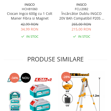
Suflantă frunze
INGCO
INGCO
Suporturi laptop
HCH81060
FCLI2082
Ciocan Ingco 600g cu 1 Colt
Încărcător Dublu INGCO
Tirbușoane și deschizătoare de
Maner Fibra si Magnet
20V 8Ah Compatibil P20S 2
sticle
Sloturi
42,99 RON
265,00 RON
Trafalet
34,99 RON
215,00 RON
IN STOC
IN STOC
Trimmere
Trusă tubulare
Unelte pentru altoit
PRODUSE SIMILARE
Unelte pentru grădină
Greble
Motoforeze și Burghie de Pământ
-28%
-34%
NOU
Ventilatoare