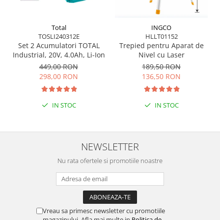
Total
INGCO
TOSLI240312E
HLLT01152
Set 2 Acumulatori TOTAL
Trepied pentru Aparat de
Industrial, 20V, 4.0Ah, Li-Ion
Nivel cu Laser
449,00 RON
189,50 RON
298,00 RON
136,50 RON
IN STOC
IN STOC
NEWSLETTER
Nu rata ofertele si promotiile noastre
Vreau sa primesc newsletter cu promotiile
magazinului. Afla mai multe in
Politica de