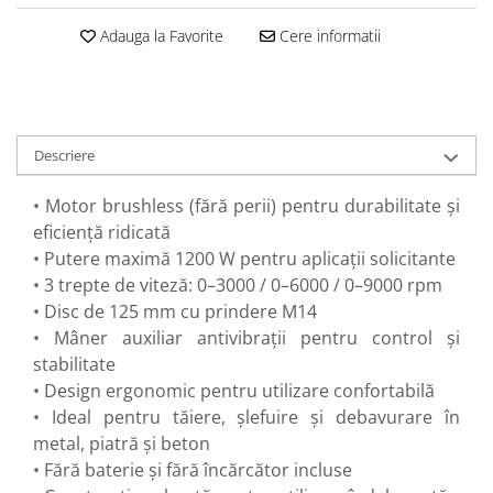
Perne
Adauga la Favorite
Cere informatii
Pistol pentru vopsit
Pompă, hidrofor
Hidrofoare
Presostate/Regulatoare de
Descriere
presiune
Prelungitoare
• Motor brushless (fără perii) pentru durabilitate și
Rindele electrice
eficiență ridicată
• Putere maximă 1200 W pentru aplicații solicitante
Accesorii rindele
• 3 trepte de viteză: 0–3000 / 0–6000 / 0–9000 rpm
Scule electrice
• Disc de 125 mm cu prindere M14
Accesorii pentru polizor
• Mâner auxiliar antivibrații pentru control și
Accesorii scule electrice
stabilitate
Compresoare aer
• Design ergonomic pentru utilizare confortabilă
Fierastrau sabie
• Ideal pentru tăiere, șlefuire și debavurare în
Fierăstrău circular
metal, piatră și beton
• Fără baterie și fără încărcător incluse
Flexuri