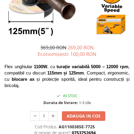
Blendere și mixere
Mașini de șlefuit
Capsatoare
Măști de sudură
Căni
Nivele cu bulă
Drujbă
Nivelă laser
Accesorii pentru drujbă
Picamere
Echipamente de protecție
369,00 RON
269,00 RON
Polizoare unghiulare
Economisesti:
100,00
RON
Foarfece tablă
Foarfeci Grădină
Flex unghiular 
1100W
, cu 
turație variabilă 5000 – 12000 rpm
, 
Grătare Electrice
compatibil cu discuri 
115mm și 125mm
. Compact, ergonomic, 
cu 
blocare ax
 și protecție sporită, ideal pentru construcții și 
Grătare și accesorii
bricolaj.
Instalații sanitare
IN STOC
Lampi
Durata de livrare:
1-3 zile
Mașină de tocat carne
ADAUGA IN COS
Mori electrice
Cod Produs:
AG1100385E-7725
Oale și vase de gătit
Ai nevoie de ajutor?
0753752694