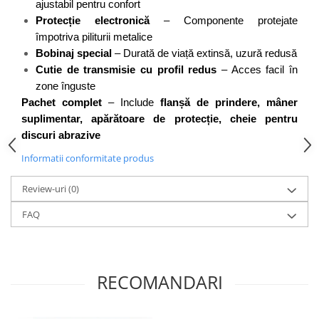
ajustabil pentru confort
Flexuri
Protecție electronică
 – Componente protejate 
Mixere mortar
împotriva piliturii metalice
Motoare electrice
Bobinaj special
 – Durată de viață extinsă, uzură redusă
Pistoale de bătut cuie
Cutie de transmisie cu profil redus
 – Acces facil în 
Polizoare
zone înguste
Seturi aparate electrice
Pachet complet
 – Include 
flanșă de prindere, mâner 
Testere electrice
suplimentar, apărătoare de protecție, cheie pentru 
Unelte multifuncționale
discuri abrazive
Vibratoare pentru beton
Informatii conformitate produs
Scule manuale
Review-uri
(0)
Aparate de Tăiat Gresie
Briceag multifuncțional
FAQ
Ciocan
Clești
Dălți pentru Lemn
RECOMANDARI
Menghine
Scule pentru Gresie și Sticlă