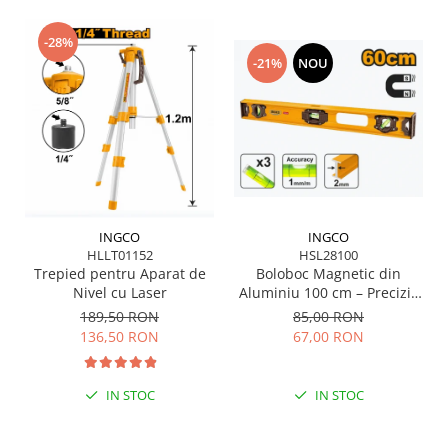
-28%
-21%
NOU
INGCO
INGCO
HLLT01152
HSL28100
Trepied pentru Aparat de
Boloboc Magnetic din
Nivel cu Laser
Aluminiu 100 cm – Precizie
și Durabilitate pentru
189,50 RON
85,00 RON
Profesioniști
136,50 RON
67,00 RON
IN STOC
IN STOC