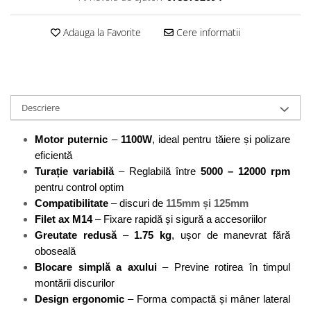
Perne
Pistol pentru vopsit
Adauga la Favorite
Cere informatii
Pompă, hidrofor
Hidrofoare
Presostate/Regulatoare de
presiune
Descriere
Prelate și Folii de Protecție
Motor puternic
 – 
1100W
, ideal pentru tăiere și polizare 
Prelungitoare
eficientă
Rindele electrice
Turație variabilă
 – Reglabilă între 
5000 – 12000 rpm
Accesorii rindele
pentru control optim
Compatibilitate
 – discuri de 
115mm și 125mm
Scule electrice
Filet ax M14
 – Fixare rapidă și sigură a accesoriilor
Accesorii pentru polizor
Greutate redusă
 – 
1.75 kg
, ușor de manevrat fără 
Accesorii scule electrice
oboseală
Compresoare aer
Blocare simplă a axului
 – Previne rotirea în timpul 
Fierastrau sabie
montării discurilor
Fierăstrău circular
Design ergonomic
 – Forma compactă și mâner lateral 