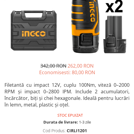
Blendere și mixere
Mașini de șlefuit
Capsatoare
Măști de sudură
Căni
Nivele cu bulă
Drujbă
Nivelă laser
Accesorii pentru drujbă
Picamere
Echipamente de protecție
Polizoare unghiulare
Foarfece tablă
Foarfeci Grădină
342,00 RON
262,00 RON
Economisesti:
80,00
RON
Grătare Electrice
Grătare și accesorii
Filetantă cu impact 12V, cuplu 100Nm, viteză 0–2000
RPM și impact 0–2800 IPM. Include 2 acumulatori,
Instalații sanitare
încărcător, biți și chei hexagonale. Ideală pentru lucrări
Lampi
în lemn, metal, plastic și oțel.
Mașină de tocat carne
STOC EPUIZAT
Mori electrice
Durata de livrare:
1-3 zile
Oale și vase de gătit
Cod Produs:
CIRLI1201