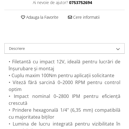
Ai nevoie de ajutor?
0753752694
Perne
Pistol pentru vopsit
Adauga la Favorite
Cere informatii
Pompă, hidrofor
Hidrofoare
Presostate/Regulatoare de
presiune
Descriere
Prelate și Folii de Protecție
Prelungitoare
• Filetantă cu impact 12V, ideală pentru lucrări de
înșurubare și montaj
Rindele electrice
• Cuplu maxim 100Nm pentru aplicații solicitante
Accesorii rindele
• Viteză fără sarcină 0–2000 RPM pentru control
Scule electrice
optim
Accesorii pentru polizor
• Impact nominal 0–2800 IPM pentru eficiență
Accesorii scule electrice
crescută
Compresoare aer
• Prindere hexagonală 1/4" (6,35 mm) compatibilă
cu majoritatea biților
Fierastrau sabie
• Lumina de lucru integrată pentru vizibilitate în
Fierăstrău circular