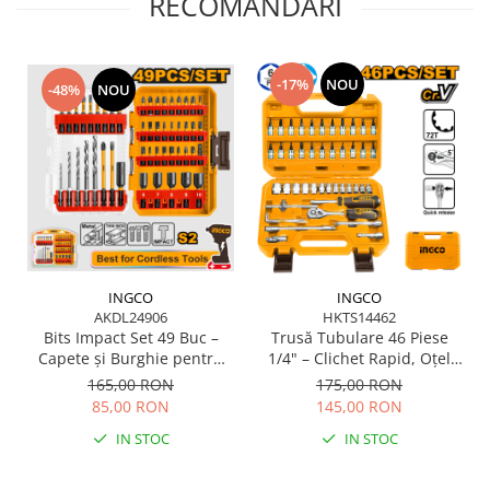
RECOMANDARI
Scule pentru grădină
Suflantă frunze
Suporturi laptop
-17%
NOU
-48%
NOU
Tirbușoane și deschizătoare de
sticle
Trafalet
Trimmere
Trusă tubulare
Unelte pentru altoit
Unelte pentru grădină
INGCO
INGCO
AKDL24906
HKTS14462
Greble
Bits Impact Set 49 Buc –
Trusă Tubulare 46 Piese
Capete și Burghie pentru
1/4" – Clichet Rapid, Oțel
Motoforeze și Burghie de Pământ
Scule de Impact
Cr-V, Accesorii Diverse
165,00 RON
175,00 RON
Ventilatoare
85,00 RON
145,00 RON
IN STOC
IN STOC