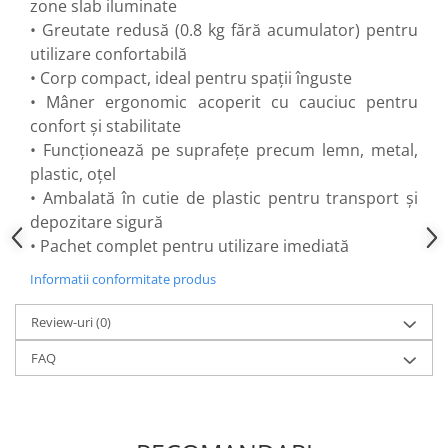
zone slab iluminate
Flexuri
• Greutate redusă (0.8 kg fără acumulator) pentru
Mixere mortar
utilizare confortabilă
Motoare electrice
• Corp compact, ideal pentru spații înguste
Pistoale de bătut cuie
• Mâner ergonomic acoperit cu cauciuc pentru
Polizoare
confort și stabilitate
Seturi aparate electrice
• Funcționează pe suprafețe precum lemn, metal,
Testere electrice
plastic, oțel
Unelte multifuncționale
• Ambalată în cutie de plastic pentru transport și
Vibratoare pentru beton
depozitare sigură
Scule manuale
• Pachet complet pentru utilizare imediată
Aparate de Tăiat Gresie
Informatii conformitate produs
Briceag multifuncțional
Review-uri
(0)
Ciocan
Clești
FAQ
Dălți pentru Lemn
Menghine
Scule pentru Gresie și Sticlă