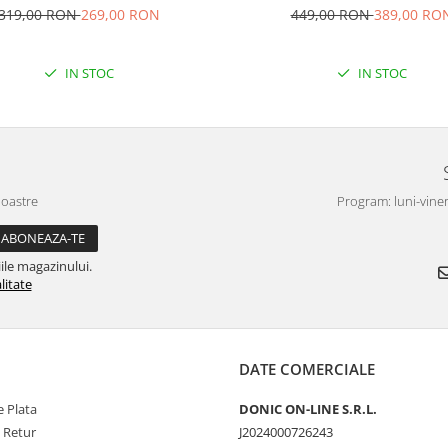
319,00 RON
269,00 RON
449,00 RON
389,00 RO
IN STOC
IN STOC
noastre
Program: luni-viner
ile magazinului.
litate
DATE COMERCIALE
 Plata
DONIC ON-LINE S.R.L.
e Retur
J2024000726243