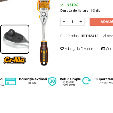
IN STOC
Durata de livrare:
1-3 zile
ADAUG
Cod Produs:
HRTH8412
Ai nev
Adauga la Favorite
Cere 