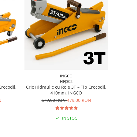
INGCO
HFJ302
Crocodil,
Cric Hidraulic cu Role 3T – Tip Crocodil,
410mm, INGCO
N
579,00 RON
479,00 RON
IN STOC