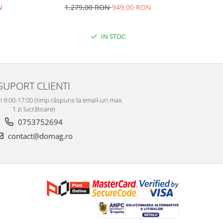
Lungime 2.4m, Acumulator Litiu
N
9
1.279,00 RON
949,00 RON
IN STOC
SUPORT CLIENTI
i 9:00-17:00 (timp răspuns la email-uri max.
1 zi lucrătoare)
0753752694
contact@domag.ro