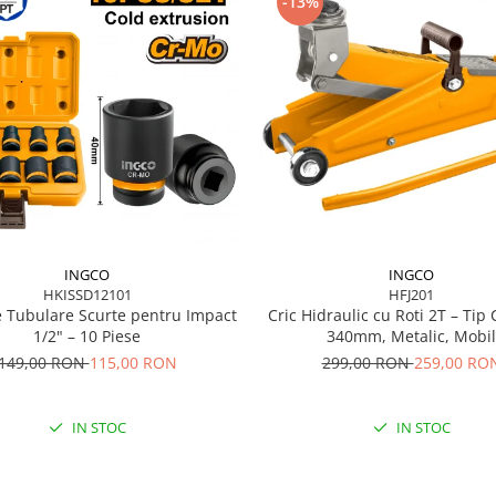
-13%
INGCO
INGCO
HFJ201
HKISSD12101
Cric Hidraulic cu Roti 2T – Tip 
e Tubulare Scurte pentru Impact
340mm, Metalic, Mobil
1/2" – 10 Piese
299,00 RON
259,00 RO
149,00 RON
115,00 RON
IN STOC
IN STOC