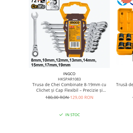
Scule pentru grădină
Suflantă frunze
Suporturi laptop
Tirbușoane și deschizătoare de
sticle
Trafalet
Trimmere
Trusă tubulare
Unelte pentru altoit
INGCO
HKSPAR1083
Unelte pentru grădină
Trusa de Chei Combinate 8-19mm cu
Trusă d
Greble
Clichet și Cap Flexibil – Precizie și
Durabilitate
180,00 RON
129,00 RON
Motoforeze și Burghie de Pământ
Ventilatoare
IN STOC