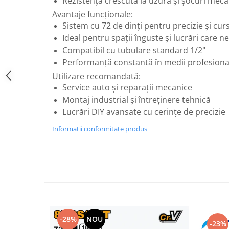
Rezistență crescută la uzură și șocuri meca
Flexuri
Avantaje funcționale:
Mixere mortar
Sistem cu 72 de dinți pentru precizie și cur
Motoare electrice
Ideal pentru spații înguste și lucrări care ne
Pistoale de bătut cuie
Compatibil cu tubulare standard 1/2"
Polizoare
Performanță constantă în medii profesiona
Seturi aparate electrice
Utilizare recomandată:
Testere electrice
Service auto și reparații mecanice
Unelte multifuncționale
Montaj industrial și întreținere tehnică
Lucrări DIY avansate cu cerințe de precizie
Vibratoare pentru beton
Scule manuale
Informatii conformitate produs
Aparate de Tăiat Gresie
Briceag multifuncțional
Ciocan
Clești
Dălți pentru Lemn
Menghine
-28%
NOU
Scule pentru Gresie și Sticlă
-23%