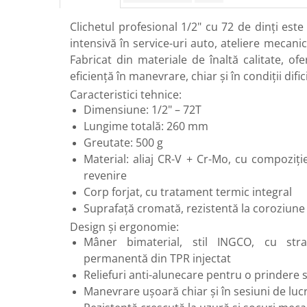
Perne
Clichetul profesional 1/2" cu 72 de dinți este
Pistol pentru vopsit
intensivă în service-uri auto, ateliere mecanice
Pompă, hidrofor
Fabricat din materiale de înaltă calitate, ofe
Hidrofoare
eficiență în manevrare, chiar și în condiții difici
Presostate/Regulatoare de
Caracteristici tehnice:
presiune
Dimensiune: 1/2" – 72T
Prelate și Folii de Protecție
Lungime totală: 260 mm
Greutate: 500 g
Prelungitoare
Material: aliaj CR-V + Cr-Mo, cu compoziție
Rindele electrice
revenire
Accesorii rindele
Corp forjat, cu tratament termic integral
Scule electrice
Suprafață cromată, rezistentă la coroziune
Accesorii pentru polizor
Design și ergonomie:
Mâner bimaterial, stil INGCO, cu str
Accesorii scule electrice
permanentă din TPR injectat
Compresoare aer
Reliefuri anti-alunecare pentru o prindere s
Fierastrau sabie
Manevrare ușoară chiar și în sesiuni de luc
Fierăstrău circular