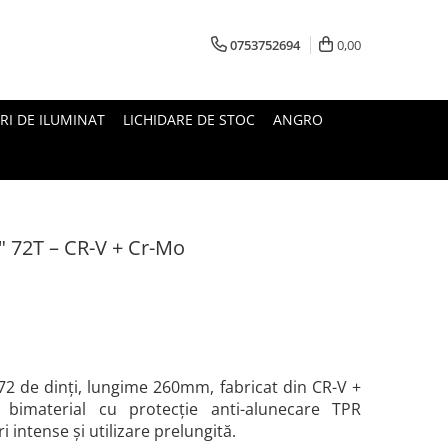
0753752694
0,00
RI DE ILUMINAT
LICHIDARE DE STOC
ANGRO
2" 72T – CR-V + Cr-Mo
 72 de dinți, lungime 260mm, fabricat din CR-V +
bimaterial cu protecție anti-alunecare TPR
i intense și utilizare prelungită.