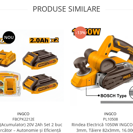
PRODUSE SIMILARE
-13%
NOU
INGCO
INGCO
FBCPK2212E
PL10508
 (Acumulator) 20V 2Ah Set 2 buc
Rindea Electrică 1050W INGCO 
rcător – Autonomie și Eficiență
3mm, Tăiere 82x3mm, 16.00