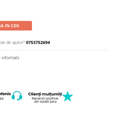
A IN COS
oie de ajutor?
0753752694
informatii