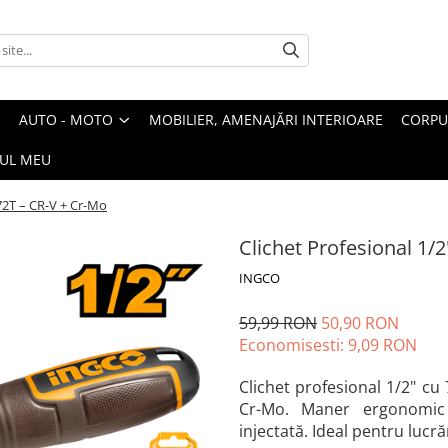
AUTO - MOTO
MOBILIER, AMENAJĂRI INTERIOARE
CORPU
UL MEU
 72T – CR-V + Cr-Mo
Clichet Profesional 1/
INGCO
59,99 RON
50,90 RON
Economisesti:
9,09
RON
Clichet profesional 1/2" cu
Cr-Mo. Maner ergonomic 
injectată. Ideal pentru lucrăr