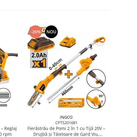
-26%
NOU
-15%
INGCO
CPTS201681
– Reglaj
Set 3 b
Fierăstrău de Pomi 2 în 1 cu Tijă 20V –
0 rpm
Tăiere S
Drujbă și Tăietoare de Gard Viu,