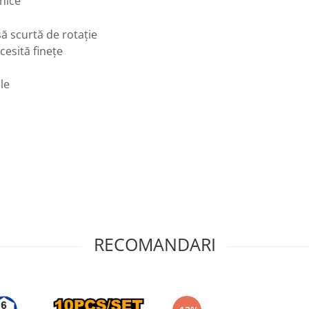
nice
să scurtă de rotație
cesită finețe
le
RECOMANDARI