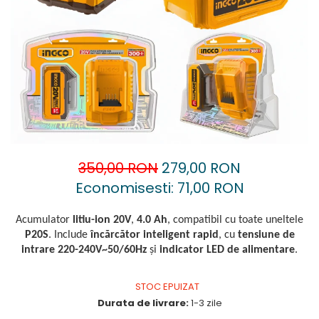
Accesorii pentru oberfreză
Capsatoare
Mașini de șlefuit
Căni
Măști de sudură
Drujbă
Nivele cu bulă
Accesorii pentru drujbă
Nivelă laser
Echipamente de protecție
Picamere
Foarfece tablă
Polizoare unghiulare
Foarfeci Grădină
Grătare Electrice
350,00 RON
279,00 RON
Economisesti:
71,00
RON
Grătare și accesorii
Instalații sanitare
Acumulator
litiu-ion 20V
,
4.0 Ah
, compatibil cu toate uneltele
Lampi
P20S
. Include
încărcător inteligent rapid
, cu
tensiune de
intrare 220-240V~50/60Hz
și
indicator LED de alimentare
.
Mașină de tocat carne
Mori electrice
STOC EPUIZAT
Oale și vase de gătit
Durata de livrare:
1-3 zile