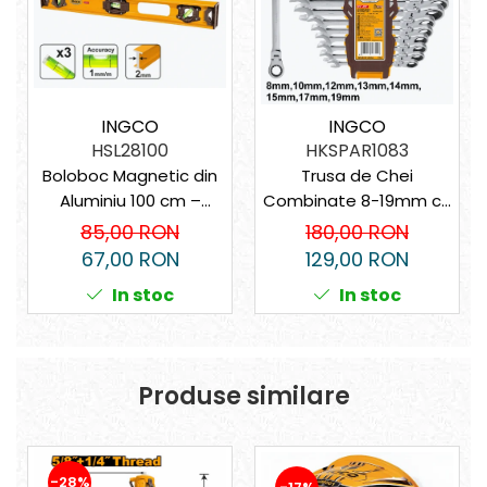
Suporturi laptop
Tirbușoane și deschizătoare de
sticle
Trafalet
Trimmere
INGCO
INGCO
HSL28100
HKSPAR1083
Trusă tubulare
Boloboc Magnetic din
Trusa de Chei
Unelte pentru altoit
Aluminiu 100 cm –
Combinate 8-19mm cu
Precizie și Durabilitate
Clichet și Cap Flexibil –
Unelte pentru grădină
85,00 RON
180,00 RON
pentru Profesioniști
Precizie și Durabilitate
67,00 RON
129,00 RON
Greble
Motoforeze și Burghie de Pământ
In stoc
In stoc
Ventilatoare
Produse similare
-28%