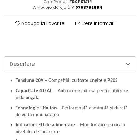
Perne
Cod Produs:
FBCPK1214
Ai nevoie de ajutor?
0753752694
Pistol pentru vopsit
Pompă, hidrofor
Adauga la Favorite
Cere informatii
Hidrofoare
Presostate/Regulatoare de
presiune
Prelate și Folii de Protecție
Prelungitoare
Descriere
Rindele electrice
Accesorii rindele
Tensiune 20V
– Compatibil cu toate uneltele
P20S
Scule electrice
Capacitate 4.0 Ah
– Autonomie extinsă pentru utilizare
Accesorii pentru polizor
îndelungată
Accesorii scule electrice
Tehnologie litiu-ion
– Performanță constantă și durată
Compresoare aer
de viață îmbunătățită
Fierastrau sabie
Indicator LED de alimentare
– Monitorizare ușoară a
Fierăstrău circular
nivelului de încărcare
Flexuri