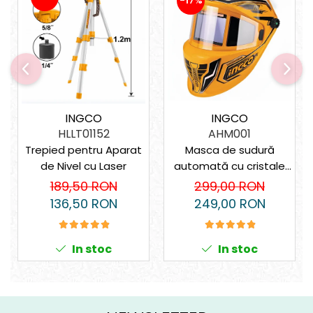
-17%
INGCO
INGCO
AHM001
HLLT01152
Masca de sudură
Trepied pentru Aparat
automată cu cristale
de Nivel cu Laser
lichide – 4 senzori, vizor
299,00 RON
189,50 RON
XL, protecție DIN 16
249,00 RON
136,50 RON
In stoc
In stoc