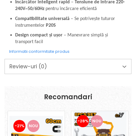
Mixere mortar
Încărcător inteligent rapid
–
Tensiune de intrare 220-
Motoare electrice
240V~50/60Hz
pentru încărcare eficientă
Pistoale de bătut cuie
Compatibilitate universală
– Se potrivește tuturor
Polizoare
instrumentelor
P20S
Seturi aparate electrice
Design compact și ușor
– Manevrare simplă și
Testere electrice
transport facil
Unelte multifuncționale
Informatii conformitate produs
Vibratoare pentru beton
Scule manuale
Review-uri
(0)
Aparate de Tăiat Gresie
Briceag multifuncțional
Ciocan
Clești
Recomandari
Dălți pentru Lemn
Menghine
Scule pentru Gresie și Sticlă
Scule pentru grădină
-28%
NOU
-21%
NOU
Suflantă frunze