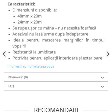
Flexuri
Caracteristici:
Mixere mortar
Dimensiuni disponibile:
Motoare electrice
48mm x 20m
24mm x 20m
Pistoale de bătut cuie
Se rupe ușor cu mâna – nu necesită foarfecă
Polizoare
Adezivul nu lasă urme după îndepărtare
Seturi aparate electrice
Ideală pentru mascarea marginilor în timpul
Testere electrice
vopsirii
Unelte multifuncționale
Rezistentă la umiditate
Vibratoare pentru beton
Potrivită pentru aplicații interioare și exterioare
Scule manuale
Informatii conformitate produs
Aparate de Tăiat Gresie
Briceag multifuncțional
Review-uri
(0)
Ciocan
FAQ
Clești
Dălți pentru Lemn
Menghine
Scule pentru Gresie și Sticlă
RECOMANDARI