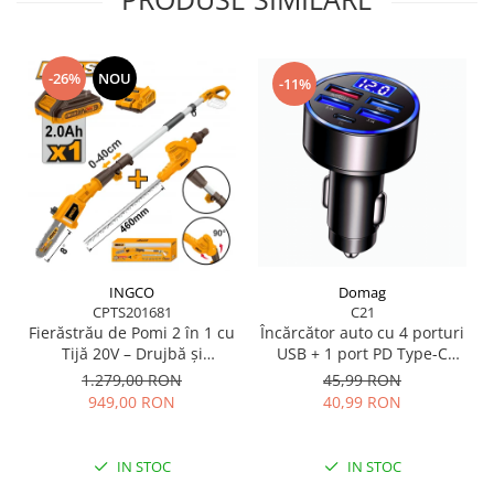
-26%
NOU
-11%
INGCO
Domag
CPTS201681
C21
Fierăstrău de Pomi 2 în 1 cu
Încărcător auto cu 4 porturi
Tijă 20V – Drujbă și
USB + 1 port PD Type-C
Tăietoare de Gard Viu,
(QC3.0) cu afișaj digital LED
1.279,00 RON
45,99 RON
Lungime 2.4m, Acumulator
și Încărcare rapidă pentru
949,00 RON
40,99 RON
Litiu
orice telefon mobil
IN STOC
IN STOC