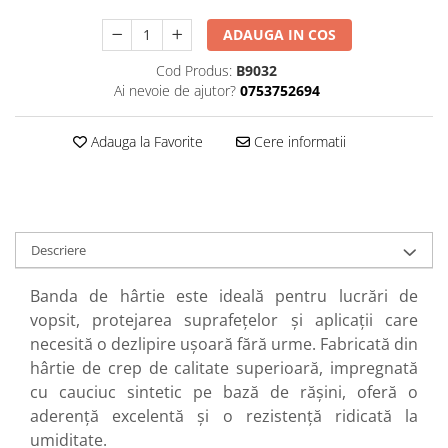
Perne
ADAUGA IN COS
Pistol pentru vopsit
Cod Produs:
B9032
Pompă, hidrofor
Ai nevoie de ajutor?
0753752694
Hidrofoare
Presostate/Regulatoare de
Adauga la Favorite
Cere informatii
presiune
Prelate și Folii de Protecție
Prelungitoare
Rindele electrice
Descriere
Accesorii rindele
Banda de hârtie este ideală pentru lucrări de
Scule electrice
vopsit, protejarea suprafețelor și aplicații care
Accesorii pentru polizor
necesită o dezlipire ușoară fără urme. Fabricată din
Accesorii scule electrice
hârtie de crep de calitate superioară, impregnată
Compresoare aer
cu cauciuc sintetic pe bază de rășini, oferă o
Fierastrau sabie
aderență excelentă și o rezistență ridicată la
Fierăstrău circular
umiditate.