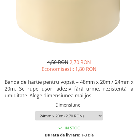
Blendere și mixere
Mașini de șlefuit
Capsatoare
Măști de sudură
Căni
Nivele cu bulă
Drujbă
Nivelă laser
Accesorii pentru drujbă
Picamere
Echipamente de protecție
Polizoare unghiulare
Foarfece tablă
4,50 RON
2,70 RON
Foarfeci Grădină
Economisesti:
1,80
RON
Grătare Electrice
Banda de hârtie pentru vopsit – 48mm x 20m / 24mm x
Grătare și accesorii
20m. Se rupe ușor, adeziv fără urme, rezistentă la
Instalații sanitare
umiditate. Alege dimensiunea mai jos.
Lampi
Dimensiune
:
Mașină de tocat carne
Mori electrice
IN STOC
Oale și vase de gătit
Durata de livrare:
1-3 zile