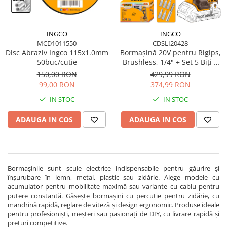
Suflantă frunze
Suporturi laptop
Tirbușoane și deschizătoare de
INGCO
INGCO
MCD1011550
CDSLI20428
sticle
Disc Abraziv Ingco 115x1.0mm
Bormașină 20V pentru Rigips,
Trafalet
50buc/cutie
Brushless, 1/4" + Set 5 Biți +
Conector Rapid
150,00 RON
429,99 RON
Trimmere
99,00 RON
374,99 RON
Trusă tubulare
IN STOC
IN STOC
Unelte pentru altoit
ADAUGA IN COS
ADAUGA IN COS
Unelte pentru grădină
Greble
Motoforeze și Burghie de Pământ
Ventilatoare
Bormașinile sunt scule electrice indispensabile pentru găurire și
înșurubare în lemn, metal, plastic sau zidărie. Alege modele cu
acumulator pentru mobilitate maximă sau variante cu cablu pentru
putere constantă. Găsește bormașini cu percuție pentru zidărie, cu
mandrină rapidă, reglare de viteză și design ergonomic. Produse ideale
pentru profesioniști, meșteri sau pasionați de DIY, cu livrare rapidă și
prețuri competitive.