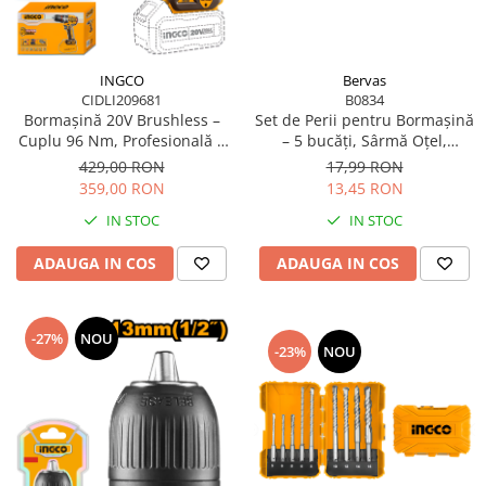
Perne
Pistol pentru vopsit
INGCO
Bervas
Pompă, hidrofor
CIDLI209681
B0834
Hidrofoare
Bormașină 20V Brushless –
Set de Perii pentru Bormașină
Cuplu 96 Nm, Profesională +
– 5 bucăți, Sârmă Oțel,
Presostate/Regulatoare de
Hobby
Curățare Metal
presiune
429,00 RON
17,99 RON
359,00 RON
13,45 RON
Prelungitoare
IN STOC
IN STOC
Rindele electrice
Accesorii rindele
ADAUGA IN COS
ADAUGA IN COS
Scule electrice
Accesorii pentru polizor
-27%
NOU
Accesorii scule electrice
-23%
NOU
Compresoare aer
Fierastrau sabie
Fierăstrău circular
Flexuri