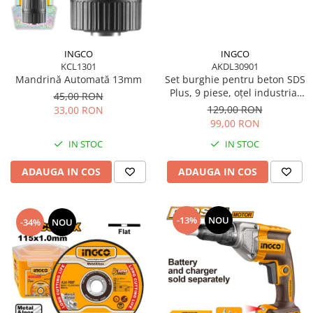
Mixere mortar
Motoare electrice
Pistoale de bătut cuie
INGCO
INGCO
Polizoare
KCL1301
AKDL30901
Seturi aparate electrice
Mandrină Automată 13mm
Set burghie pentru beton SDS
Plus, 9 piese, oțel industrial
Testere electrice
45,00 RON
S2
129,00 RON
33,00 RON
Unelte multifuncționale
99,00 RON
Vibratoare pentru beton
IN STOC
IN STOC
Scule manuale
Aparate de Tăiat Gresie
ADAUGA IN COS
ADAUGA IN COS
Briceag multifuncțional
Ciocan
-13%
NOU
-34%
NOU
Clești
Dălți pentru Lemn
Menghine
Scule pentru Gresie și Sticlă
Scule pentru grădină