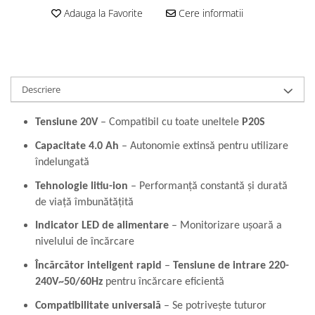
Perne
Adauga la Favorite
Cere informatii
Pistol pentru vopsit
Pompă, hidrofor
Hidrofoare
Descriere
Presostate/Regulatoare de
presiune
Tensiune 20V
– Compatibil cu toate uneltele
P20S
Prelate și Folii de Protecție
Prelungitoare
Capacitate 4.0 Ah
– Autonomie extinsă pentru utilizare
îndelungată
Rindele electrice
Tehnologie litiu-ion
– Performanță constantă și durată
Accesorii rindele
de viață îmbunătățită
Scule electrice
Indicator LED de alimentare
– Monitorizare ușoară a
Accesorii pentru polizor
nivelului de încărcare
Accesorii scule electrice
Încărcător inteligent rapid
–
Tensiune de intrare 220-
Compresoare aer
240V~50/60Hz
pentru încărcare eficientă
Fierastrau sabie
Fierăstrău circular
Compatibilitate universală
– Se potrivește tuturor