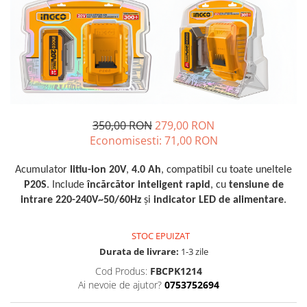
Blendere și mixere
Mașini de șlefuit
Capsatoare
Măști de sudură
Căni
Nivele cu bulă
Drujbă
Nivelă laser
Accesorii pentru drujbă
Picamere
Echipamente de protecție
Polizoare unghiulare
Foarfece tablă
350,00 RON
279,00 RON
Economisesti:
71,00
RON
Foarfeci Grădină
Grătare Electrice
Acumulator
litiu-ion 20V
,
4.0 Ah
, compatibil cu toate uneltele
P20S
. Include
încărcător inteligent rapid
, cu
tensiune de
Grătare și accesorii
intrare 220-240V~50/60Hz
și
indicator LED de alimentare
.
Instalații sanitare
Lampi
STOC EPUIZAT
Mașină de tocat carne
Durata de livrare:
1-3 zile
Cod Produs:
FBCPK1214
Mori electrice
Ai nevoie de ajutor?
0753752694
Oale și vase de gătit