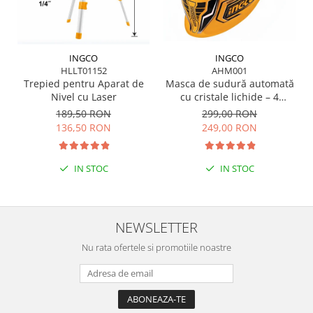
INGCO
INGCO
HLLT01152
AHM001
Trepied pentru Aparat de
Masca de sudură automată
Nivel cu Laser
cu cristale lichide – 4
senzori, vizor XL, protecție
189,50 RON
299,00 RON
DIN 16
136,50 RON
249,00 RON
IN STOC
IN STOC
NEWSLETTER
Nu rata ofertele si promotiile noastre