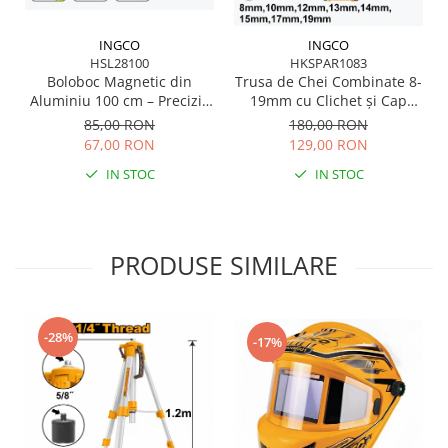
Scule pentru grădină
Suflantă frunze
INGCO
INGCO
HSL28100
HKSPAR1083
Suporturi laptop
Boloboc Magnetic din
Trusa de Chei Combinate 8-
Tirbușoane și deschizătoare de
Aluminiu 100 cm – Precizie
19mm cu Clichet și Cap
sticle
și Durabilitate pentru
Flexibil – Precizie și
85,00 RON
180,00 RON
Profesioniști
Durabilitate
67,00 RON
129,00 RON
Trafalet
IN STOC
IN STOC
Trimmere
Trusă tubulare
Unelte pentru altoit
PRODUSE SIMILARE
Unelte pentru grădină
Greble
Motoforeze și Burghie de Pământ
-28%
-17%
Ventilatoare