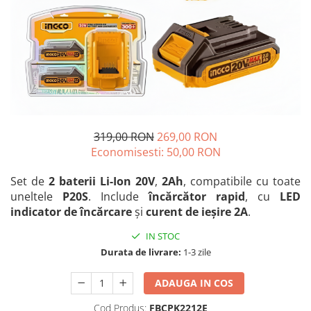
Blendere și mixere
Mașini de șlefuit
Capsatoare
Măști de sudură
Căni
Nivele cu bulă
Drujbă
Nivelă laser
Accesorii pentru drujbă
Picamere
Echipamente de protecție
Polizoare unghiulare
Foarfece tablă
319,00 RON
269,00 RON
Foarfeci Grădină
Economisesti:
50,00
RON
Grătare Electrice
Set de
2 baterii Li-Ion 20V
,
2Ah
, compatibile cu toate
Grătare și accesorii
uneltele
P20S
. Include
încărcător rapid
, cu
LED
indicator de încărcare
și
curent de ieșire 2A
.
Instalații sanitare
Lampi
IN STOC
Durata de livrare:
1-3 zile
Mașină de tocat carne
Mori electrice
ADAUGA IN COS
Oale și vase de gătit
Cod Produs:
FBCPK2212E