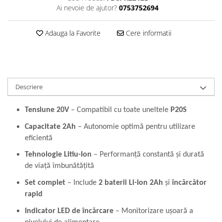
Perne
Ai nevoie de ajutor?
0753752694
Pistol pentru vopsit
Adauga la Favorite
Cere informatii
Pompă, hidrofor
Hidrofoare
Presostate/Regulatoare de
presiune
Descriere
Prelungitoare
Rindele electrice
Tensiune 20V
– Compatibil cu toate uneltele
P20S
Accesorii rindele
Capacitate 2Ah
– Autonomie optimă pentru utilizare
Scule electrice
eficientă
Accesorii pentru polizor
T
ehnologie Litiu-Ion
– Performanță constantă și durată
Accesorii scule electrice
de viață îmbunătățită
Compresoare aer
Set complet
– Include
2 baterii Li-Ion 2Ah
și
încărcător
Fierastrau sabie
rapid
Fierăstrău circular
Flexuri
Indicator LED de încărcare
– Monitorizare ușoară a