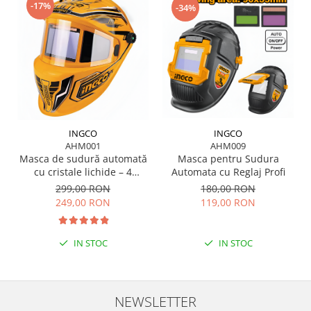
-17%
-34%
INGCO
INGCO
AHM001
AHM009
Masca de sudură automată
Masca pentru Sudura
cu cristale lichide – 4
Automata cu Reglaj Profi
senzori, vizor XL, protecție
299,00 RON
180,00 RON
DIN 16
249,00 RON
119,00 RON
IN STOC
IN STOC
NEWSLETTER