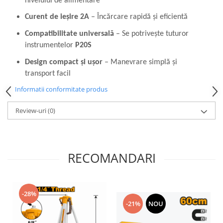
nivelului de alimentare
Mixere mortar
Motoare electrice
Curent de ieșire 2A
– Încărcare rapidă și eficientă
Pistoale de bătut cuie
Compatibilitate universală
– Se potrivește tuturor
Polizoare
instrumentelor
P20S
Seturi aparate electrice
Design compact și ușor
– Manevrare simplă și
Testere electrice
transport facil
Unelte multifuncționale
Informatii conformitate produs
Vibratoare pentru beton
Scule manuale
Review-uri
(0)
Aparate de Tăiat Gresie
Briceag multifuncțional
Ciocan
RECOMANDARI
Clești
Dălți pentru Lemn
Menghine
-28%
Scule pentru Gresie și Sticlă
-21%
NOU
Scule pentru grădină