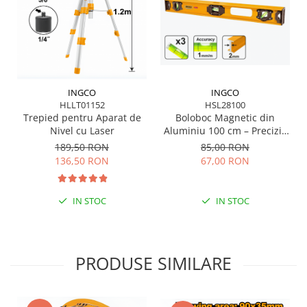
Suflantă frunze
Suporturi laptop
Tirbușoane și deschizătoare de
sticle
Trafalet
INGCO
INGCO
Trimmere
HLLT01152
HSL28100
Trepied pentru Aparat de
Boloboc Magnetic din
Trusă tubulare
Nivel cu Laser
Aluminiu 100 cm – Precizie
și Durabilitate pentru
Unelte pentru altoit
189,50 RON
85,00 RON
Profesioniști
136,50 RON
67,00 RON
Unelte pentru grădină
Greble
IN STOC
IN STOC
Motoforeze și Burghie de Pământ
Ventilatoare
PRODUSE SIMILARE