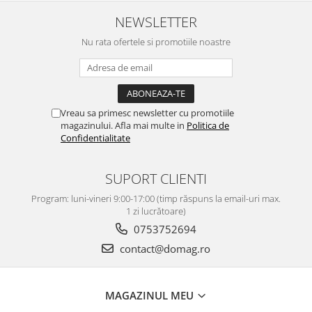
Perne
NEWSLETTER
Pistol pentru vopsit
Nu rata ofertele si promotiile noastre
Pompă, hidrofor
Hidrofoare
Presostate/Regulatoare de
presiune
Vreau sa primesc newsletter cu promotiile
Prelate și Folii de Protecție
magazinului. Afla mai multe in
Politica de
Confidentialitate
Prelungitoare
Rindele electrice
SUPORT CLIENTI
Accesorii rindele
Program: luni-vineri 9:00-17:00 (timp răspuns la email-uri max.
Scule electrice
1 zi lucrătoare)
Accesorii pentru polizor
0753752694
Accesorii scule electrice
contact@domag.ro
Compresoare aer
Fierastrau sabie
MAGAZINUL MEU
Fierăstrău circular