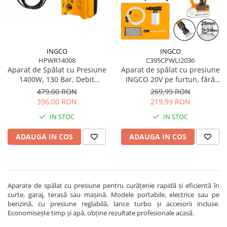
Blendere și mixere
Mașini de șlefuit
Capsatoare
Măști de sudură
Căni
Nivele cu bulă
Drujbă
INGCO
INGCO
Nivelă laser
HPWR14008
C395CPWLI2036
Accesorii pentru drujbă
Aparat de Spălat cu Presiune
Aparat de spălat cu presiune
Picamere
Echipamente de protecție
1400W, 130 Bar, Debit
INGCO 20V pe furtun, fără
5.5L/min – Compact, Portabil,
acumulator
Polizoare unghiulare
479,00 RON
269,99 RON
Foarfece tablă
cu Pompă Metalică
396,00 RON
219,99 RON
Foarfeci Grădină
IN STOC
IN STOC
Grătare Electrice
ADAUGA IN COS
ADAUGA IN COS
Grătare și accesorii
Instalații sanitare
Lampi
Aparate de spălat cu presiune pentru curățenie rapidă și eficientă în
Mașină de tocat carne
curte, garaj, terasă sau mașină. Modele portabile, electrice sau pe
Mori electrice
benzină, cu presiune reglabilă, lance turbo și accesorii incluse.
Economisește timp și apă, obține rezultate profesionale acasă.
Oale și vase de gătit