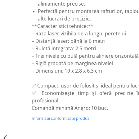
aliniamente precise.
Perne
Perfectă pentru montarea rafturilor, tablouri
Pistol pentru vopsit
alte lucrări de precizie.
Pompă, hidrofor
**Caracteristici tehnice:**
Hidrofoare
– Rază laser vizibilă de-a lungul peretelui
– Distanță laser: până la 6 metri
Presostate/Regulatoare de
presiune
– Ruletă integrată: 2.5 metri
Prelate și Folii de Protecție
– Trei nivele cu bulă pentru aliniere orizontală
– Riglă gradată pe marginea nivelei
Prelungitoare
– Dimensiuni: 19 x 2.8 x 6.3 cm
Rindele electrice
Accesorii rindele
✅ Compact, ușor de folosit și ideal pentru luc
Scule electrice
✅ Economisește timp și oferă precizie î
profesional
Accesorii pentru polizor
Comandă minimă Angro: 10 buc.
Accesorii scule electrice
Compresoare aer
Informatii conformitate produs
Fierastrau sabie
Fierăstrău circular