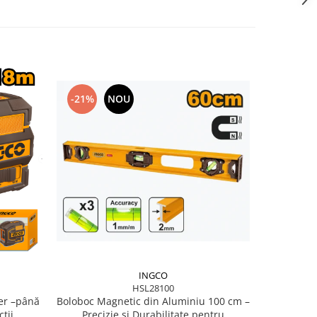
-21%
NOU
INGCO
HSL28100
er –până
Boloboc Magnetic din Aluminiu 100 cm –
ții
Precizie și Durabilitate pentru