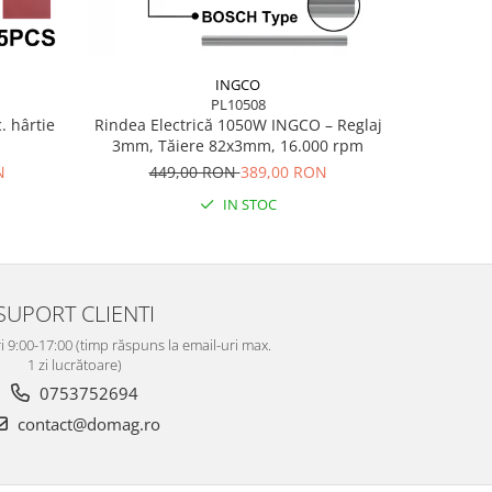
INGCO
PL10508
Rindea Electrică 1050W INGCO – Reglaj
Set 3 b
. hârtie
3mm, Tăiere 82x3mm, 16.000 rpm
Tăiere S
449,00 RON
389,00 RON
9
N
IN STOC
SUPORT CLIENTI
i 9:00-17:00 (timp răspuns la email-uri max.
1 zi lucrătoare)
0753752694
contact@domag.ro