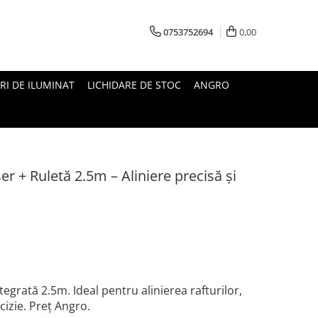
0753752694
0,00
RI DE ILUMINAT
LICHIDARE DE STOC
ANGRO
r + Ruletă 2.5m – Aliniere precisă și
tegrată 2.5m. Ideal pentru alinierea rafturilor,
ecizie. Preț Angro.