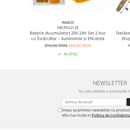
INGCO
FBCPK2212E
Baterie (Acumulator) 20V 2Ah Set 2 buc
Fierăst
cu Încărcător – Autonomie și Eficiență
Druj
Lun
319,00 RON
269,00 RON
1
IN STOC
NEWSLETTER
Nu rata ofertele si promotiile 
Vreau sa primesc newsletter cu promoti
Afla mai multe in
Politica de Confidentia