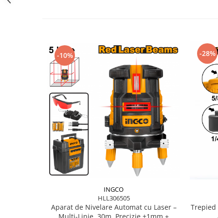
Flexuri
Mixere mortar
Motoare electrice
Pistoale de bătut cuie
-28%
-10%
Polizoare
Seturi aparate electrice
Testere electrice
Unelte multifuncționale
Vibratoare pentru beton
Scule manuale
Aparate de Tăiat Gresie
Briceag multifuncțional
Ciocan
Clești
Dălți pentru Lemn
INGCO
Menghine
HLL306505
Aparat de Nivelare Automat cu Laser –
Trepied 
Scule pentru Gresie și Sticlă
Multi-Linie, 30m, Precizie ±1mm +