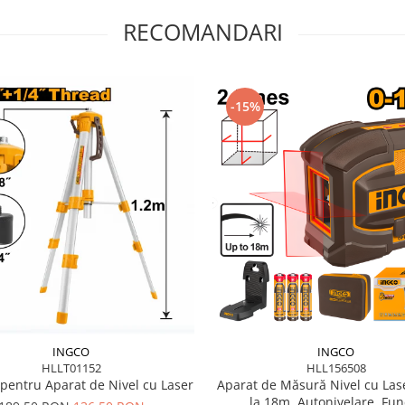
RECOMANDARI
-15%
INGCO
INGCO
HLL156508
HLLT01152
Aparat de Măsură Nivel cu Las
pentru Aparat de Nivel cu Laser
la 18m, Autonivelare, Func