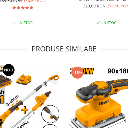
189,50 RON
136,50 RON
Orizontal/Vertical, Magn
329,00 RON
279,00 RO
IN STOC
IN STOC
PRODUSE SIMILARE
NOU
-16%