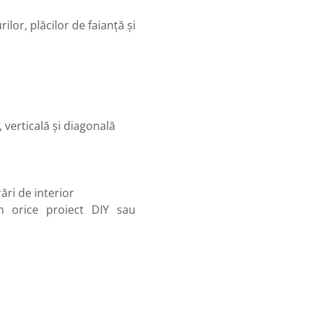
lor, plăcilor de faianță și
, verticală și diagonală
rări de interior
n orice proiect DIY sau