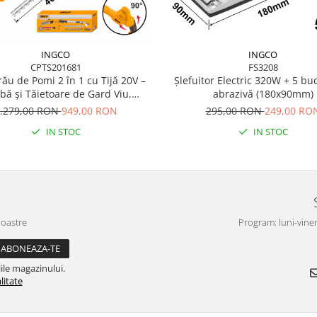
INGCO
INGCO
CPTS201681
FS3208
rău de Pomi 2 în 1 cu Tijă 20V –
Șlefuitor Electric 320W + 5 buc
bă și Tăietoare de Gard Viu,
abrazivă (180x90mm)
gime 2.4m, Acumulator Litiu
.279,00 RON
949,00 RON
295,00 RON
249,00 RO
IN STOC
IN STOC
noastre
Program: luni-viner
ile magazinului.
litate