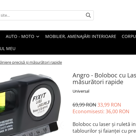
AUTO - MOTO
MOBILIER, AMENAJĂRI INTERIOARE
CORPU
UL MEU
liniere precisă și măsurători rapide
Angro - Boloboc cu Lase
măsurători rapide
Universal
69,99 RON
33,99 RON
Economisesti:
36,00
RON
Boloboc cu laser și ruletă in
tablourilor și faianței cu pr