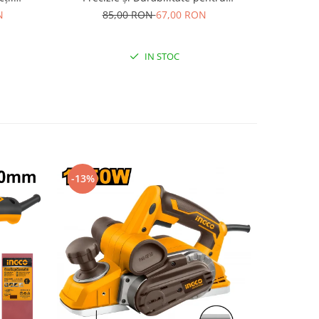
et
Profesioniști
N
85,00 RON
67,00 RON
IN STOC
-13%
-15%