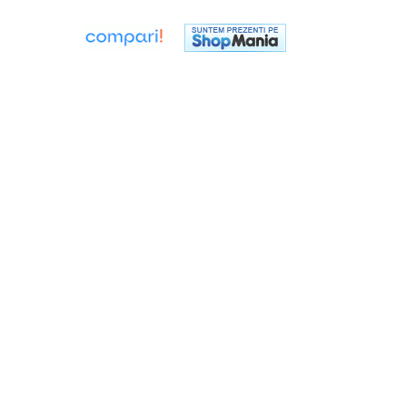
Flexuri
Mixere mortar
Motoare electrice
Pistoale de bătut cuie
Polizoare
Seturi aparate electrice
Testere electrice
Unelte multifuncționale
Vibratoare pentru beton
Scule manuale
Aparate de Tăiat Gresie
Briceag multifuncțional
Ciocan
Clești
Dălți pentru Lemn
Menghine
Scule pentru Gresie și Sticlă