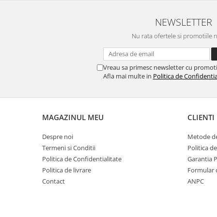
Perne
NEWSLETTER
Pistol pentru vopsit
Pompă, hidrofor
Nu rata ofertele si promotiile 
Hidrofoare
Presostate/Regulatoare de
Vreau sa primesc newsletter cu promoti
presiune
Afla mai multe in
Politica de Confidentia
Prelate și Folii de Protecție
Prelungitoare
Rindele electrice
MAGAZINUL MEU
CLIENTI
Accesorii rindele
Despre noi
Metode de
Scule electrice
Termeni si Conditii
Politica d
Accesorii pentru polizor
Politica de Confidentialitate
Garantia 
Politica de livrare
Formular 
Accesorii scule electrice
Contact
ANPC
Compresoare aer
Fierastrau sabie
Fierăstrău circular