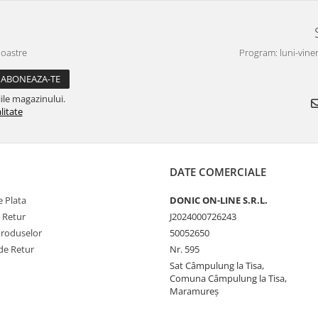
noastre
Program: luni-viner
ile magazinului.
litate
DATE COMERCIALE
 Plata
DONIC ON-LINE S.R.L.
e Retur
J2024000726243
Produselor
50052650
de Retur
Nr. 595
Sat Câmpulung la Tisa,
Comuna Câmpulung la Tisa,
Maramureș