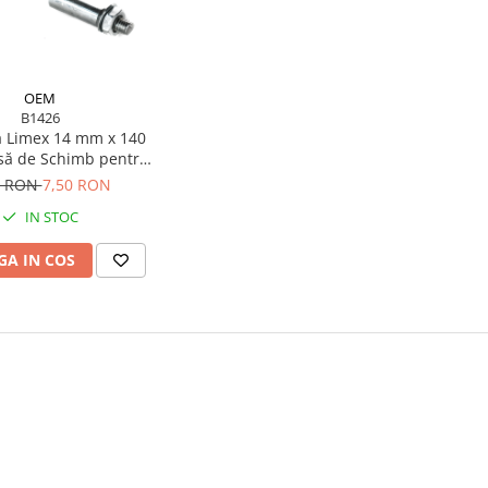
OEM
B1426
 Limex 14 mm x 140
să de Schimb pentru
Roabă
0 RON
7,50 RON
IN STOC
A IN COS