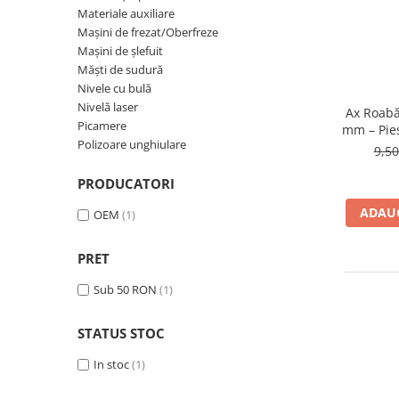
Blendere și mixere
Materiale auxiliare
Mașini de șlefuit
Capsatoare
Mașini de frezat/Oberfreze
Măști de sudură
Mașini de șlefuit
Căni
Măști de sudură
Nivele cu bulă
Drujbă
Nivele cu bulă
Nivelă laser
Nivelă laser
Accesorii pentru drujbă
Ax Roabă
Picamere
mm – Pie
Picamere
Echipamente de protecție
Polizoare unghiulare
9,5
Polizoare unghiulare
Foarfece tablă
PRODUCATORI
Foarfeci Grădină
ADAUG
OEM
(1)
Grătare Electrice
Grătare și accesorii
PRET
Instalații sanitare
Sub 50 RON
(1)
Lampi
Mașină de tocat carne
STATUS STOC
Mori electrice
In stoc
(1)
Oale și vase de gătit