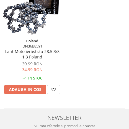
Perne
Pistol pentru vopsit
Pompă, hidrofor
Hidrofoare
Presostate/Regulatoare de
Poland
presiune
DN36B8591
Prelate și Folii de Protecție
Lanț Motofierăstrău 28.5 3/8
1.3 Poland
Prelungitoare
39,99 RON
Rindele electrice
34,99 RON
Accesorii rindele
IN STOC
Scule electrice
ADAUGA IN COS
Accesorii pentru polizor
Accesorii scule electrice
Compresoare aer
NEWSLETTER
Fierastrau sabie
Fierăstrău circular
Nu rata ofertele si promotiile noastre