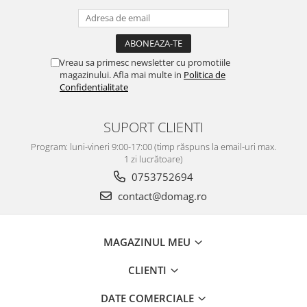
Flexuri
Mixere mortar
Motoare electrice
Pistoale de bătut cuie
Vreau sa primesc newsletter cu promotiile
magazinului. Afla mai multe in
Politica de
Polizoare
Confidentialitate
Seturi aparate electrice
Testere electrice
SUPORT CLIENTI
Unelte multifuncționale
Program: luni-vineri 9:00-17:00 (timp răspuns la email-uri max.
Vibratoare pentru beton
1 zi lucrătoare)
Scule manuale
0753752694
Aparate de Tăiat Gresie
contact@domag.ro
Briceag multifuncțional
Ciocan
MAGAZINUL MEU
Clești
Dălți pentru Lemn
CLIENTI
Menghine
Scule pentru Gresie și Sticlă
DATE COMERCIALE