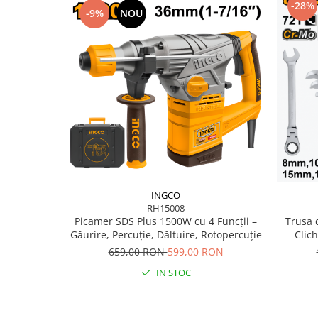
Mixere mortar
-28%
-9%
NOU
Motoare electrice
Pistoale de bătut cuie
Polizoare
Seturi aparate electrice
Testere electrice
Unelte multifuncționale
Vibratoare pentru beton
Scule manuale
Aparate de Tăiat Gresie
Briceag multifuncțional
INGCO
RH15008
Ciocan
Picamer SDS Plus 1500W cu 4 Funcții –
Trusa 
Clești
Găurire, Percuție, Dăltuire, Rotopercuție
Clich
Dălți pentru Lemn
659,00 RON
599,00 RON
Menghine
IN STOC
Scule pentru Gresie și Sticlă
Scule pentru grădină