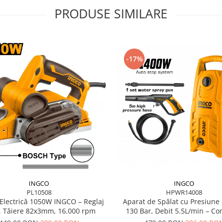
PRODUSE SIMILARE
-17%
INGCO
INGCO
HPWR14008
PL10508
Aparat de Spălat cu Presiune
Electrică 1050W INGCO – Reglaj
130 Bar, Debit 5.5L/min – Co
 Tăiere 82x3mm, 16.000 rpm
Portabil, cu Pompă Metal