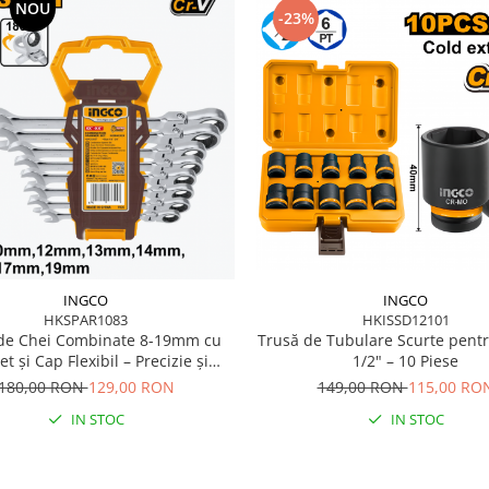
NOU
-23%
INGCO
INGCO
HKSPAR1083
HKISSD12101
de Chei Combinate 8-19mm cu
Trusă de Tubulare Scurte pent
et și Cap Flexibil – Precizie și
1/2" – 10 Piese
Durabilitate
180,00 RON
129,00 RON
149,00 RON
115,00 RO
IN STOC
IN STOC