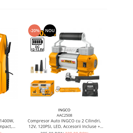
-20%
NOU
-20%
INGCO
AAC2508
 1400W,
Compresor Auto INGCO cu 2 Cilindri,
Șlefuitor 
mpact,
12V, 120PSI, LED, Accesorii Incluse +
cu L
ică
Geantă Transport