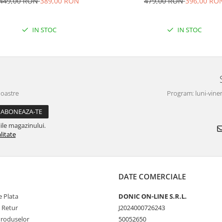
479,00 RON
396,00 RO
449,00 RON
389,00 RON
IN STOC
IN STOC
noastre
Program: luni-viner
ile magazinului.
litate
DATE COMERCIALE
 Plata
DONIC ON-LINE S.R.L.
e Retur
J2024000726243
Produselor
50052650