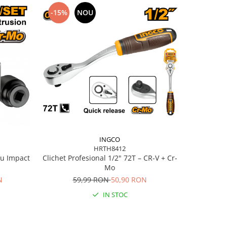
-15%
NOU
-17%
INGCO
HRTH8412
Clichet Profesional 1/2" 72T – CR-V + Cr-
ru Impact
Trusă Tub
Mo
Rapid, O
59,99 RON
50,90 RON
N
17
IN STOC