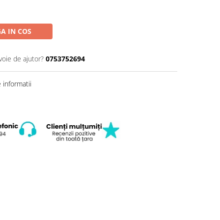
A IN COS
voie de ajutor?
0753752694
informatii