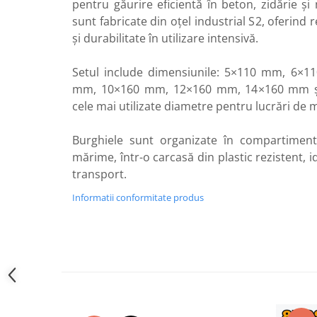
pentru găurire eficientă în beton, zidărie și
Perne
sunt fabricate din oțel industrial S2, oferind r
Pistol pentru vopsit
și durabilitate în utilizare intensivă.
Pompă, hidrofor
Setul include dimensiunile: 5×110 mm, 6×
Hidrofoare
mm, 10×160 mm, 12×160 mm, 14×160 mm ș
Presostate/Regulatoare de
cele mai utilizate diametre pentru lucrări de mo
presiune
Prelungitoare
Burghiele sunt organizate în compartimente
Rindele electrice
mărime, într-o carcasă din plastic rezistent, 
Accesorii rindele
transport.
Scule electrice
Informatii conformitate produs
Accesorii pentru polizor
Accesorii scule electrice
Compresoare aer
Fierastrau sabie
Fierăstrău circular
Flexuri