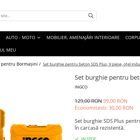
AUTO - MOTO
MOBILIER, AMENAJĂRI INTERIOARE
CORPU
UL MEU
i pentru Bormașini /
Set burghie pentru beton SDS Plus, 9 piese, oțel indus
Set burghie pentru beto
INGCO
129,00 RON
99,00 RON
Economisesti:
30,00
RON
Set burghie SDS Plus pentru
în carcasă rezistentă.
IN STOC