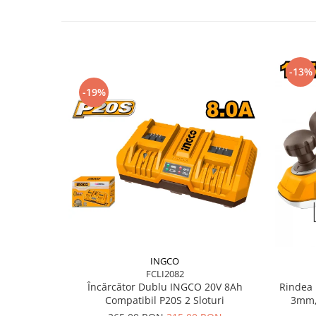
Suflantă frunze
Suporturi laptop
Tirbușoane și deschizătoare de
sticle
-13%
Trafalet
-19%
Trimmere
Trusă tubulare
Unelte pentru altoit
Unelte pentru grădină
Greble
Motoforeze și Burghie de Pământ
Ventilatoare
INGCO
FCLI2082
Încărcător Dublu INGCO 20V 8Ah
Rindea 
Compatibil P20S 2 Sloturi
3mm,