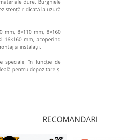
 materiale dure. Burghiele
ezistență ridicată la uzură
110 mm, 8×110 mm, 8×160
i 16×160 mm, acoperind
ntaj și instalații.
 speciale, în funcție de
ideală pentru depozitare și
RECOMANDARI