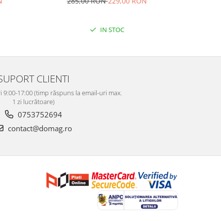
N
285,00 RON
229,00 RON
82
IN STOC
SUPORT CLIENTI
i 9:00-17:00 (timp răspuns la email-uri max.
1 zi lucrătoare)
0753752694
contact@domag.ro