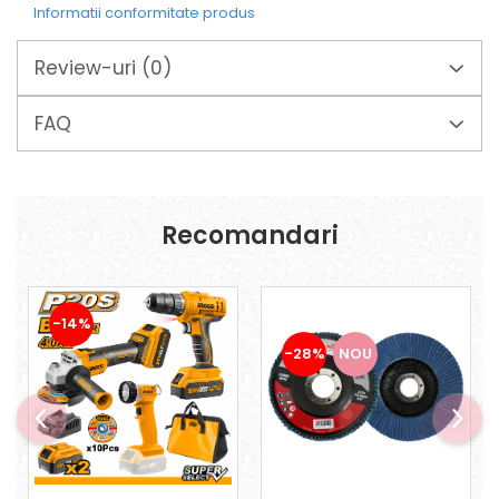
Mixere mortar
Informatii conformitate produs
Motoare electrice
Pistoale de bătut cuie
Review-uri
(0)
Polizoare
Seturi aparate electrice
FAQ
Testere electrice
Unelte multifuncționale
Vibratoare pentru beton
Scule manuale
Recomandari
Aparate de Tăiat Gresie
Briceag multifuncțional
Ciocan
-14%
Clești
-28%
NOU
Dălți pentru Lemn
Menghine
Scule pentru Gresie și Sticlă
Scule pentru grădină
Suflantă frunze