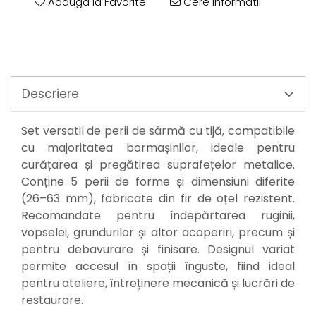
Perne
Adauga la Favorite
Cere informatii
Pistol pentru vopsit
Pompă, hidrofor
Hidrofoare
Presostate/Regulatoare de
Descriere
presiune
Prelate și Folii de Protecție
Set versatil de perii de sârmă cu tijă, compatibile
Prelungitoare
cu majoritatea bormașinilor, ideale pentru
Rindele electrice
curățarea și pregătirea suprafețelor metalice.
Accesorii rindele
Conține 5 perii de forme și dimensiuni diferite
Scule electrice
(26–63 mm), fabricate din fir de oțel rezistent.
Recomandate pentru îndepărtarea ruginii,
Accesorii pentru polizor
vopselei, grundurilor și altor acoperiri, precum și
Accesorii scule electrice
pentru debavurare și finisare. Designul variat
Compresoare aer
permite accesul în spații înguste, fiind ideal
Fierastrau sabie
pentru ateliere, întreținere mecanică și lucrări de
Fierăstrău circular
restaurare.
Flexuri