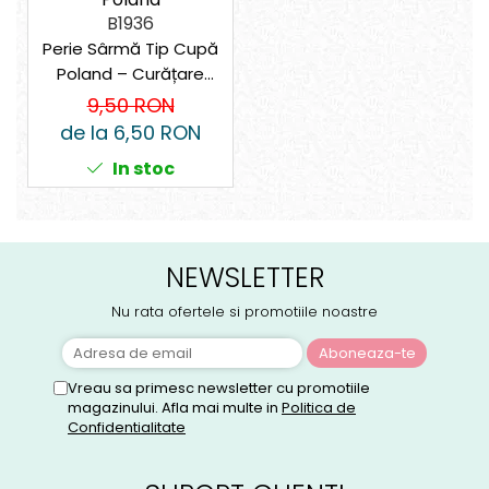
B1936
Perie Sârmă Tip Cupă
Poland – Curățare
agresivă pentru
9,50 RON
suprafețe metalice
de la 6,50 RON
In stoc
NEWSLETTER
Nu rata ofertele si promotiile noastre
Vreau sa primesc newsletter cu promotiile
magazinului. Afla mai multe in
Politica de
Confidentialitate