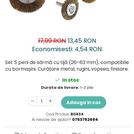
Accesorii pentru oberfreză
Capsatoare
Mașini de șlefuit
Căni
Măști de sudură
Drujbă
Nivele cu bulă
Accesorii pentru drujbă
Nivelă laser
17,99 RON
13,45 RON
Echipamente de protecție
Economisesti:
4,54
RON
Picamere
Foarfece tablă
Polizoare unghiulare
Foarfeci Grădină
Set 5 perii de sârmă cu tijă (26–63 mm), compatibile
cu bormașini. Curățare metal, rugini, vopsea, finisare.
Grătare Electrice
Grătare și accesorii
In stoc
Durata de livrare:
1-3 zile
Instalații sanitare
Lampi
Adauga in cos
Mașină de tocat carne
Cod Produs:
B0834
Mori electrice
Ai nevoie de ajutor?
0753752694
Oale și vase de gătit