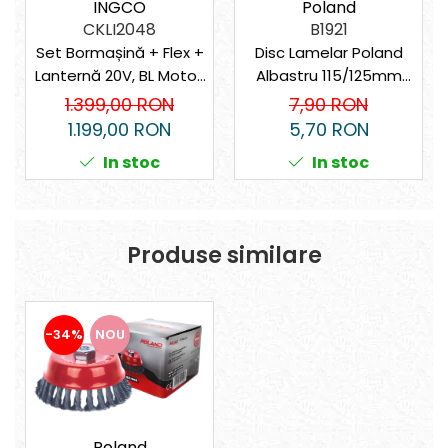
Suporturi laptop
INGCO
Poland
CKLI2048
B1921
Tirbușoane și deschizătoare de
Set Bormașină + Flex +
Disc Lamelar Poland
sticle
Lanternă 20V, BL Motor,
Albastru 115/125mm
Trafalet
2x Acumulator 4Ah –
P40/P60
1.399,00 RON
7,90 RON
Trimmere
Performanță și
1.199,00 RON
5,70 RON
Fiabilitate
Trusă tubulare
In stoc
In stoc
Unelte pentru altoit
Unelte pentru grădină
Greble
Produse similare
Motoforeze și Burghie de Pământ
Ventilatoare
-34%
NOU
Poland